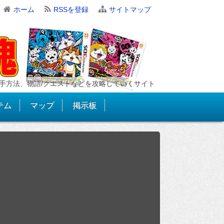
ホーム
RSSを登録
サイトマップ
手方法、物語/クエストなどを攻略していくサイト
テム
マップ
掲示板