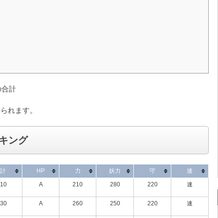
の合計
見られます。
キング
計
HP
力
妖力
守
速
10
A
210
280
220
速
30
A
260
250
220
速