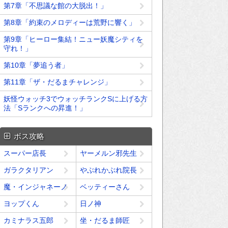
第7章「不思議な館の大脱出！」
第8章「約束のメロディーは荒野に響く」
第9章「ヒーロー集結！ニュー妖魔シティを
守れ！」
第10章「夢追う者」
第11章「ザ・だるまチャレンジ」
妖怪ウォッチ3でウォッチランクSに上げる方
法「Sランクへの昇進！」
ボス攻略
スーパー店長
ヤーメルン邪先生
ガラクタリアン
やぶれかぶれ院長
魔・インジャネーノ
ベッティーさん
ヨップくん
日ノ神
カミナラス五郎
坐・だるま師匠