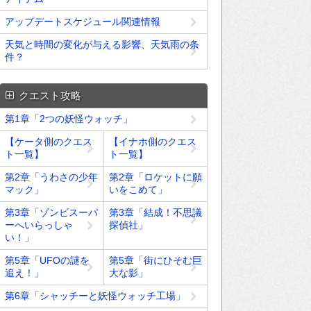
アップデートスケジュール関連情報
天気と時間の変化が与える影響、天気雨の条
件？
クエスト攻略
第1章「2つの妖怪ウォッチ」
【ケータ側のクエス
【イナホ側のクエス
ト一覧】
ト一覧】
第2章「うわさの少年
第2章「ロケットに願
マック」
いをこめて」
第3章「ゾンビスーパ
第3章「結成！不思議
ーへいらっしゃ
探偵社」
い！」
第5章「UFOの謎を
第5章「街にひそむ巨
追え！」
大な影」
第6章「シャッチーと妖怪ウォッチ工場」