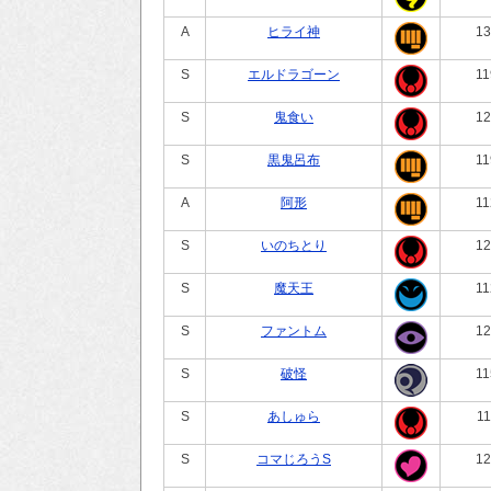
A
ヒライ神
13
S
エルドラゴーン
11
S
鬼食い
12
S
黒鬼呂布
11
A
阿形
11
S
いのちとり
12
S
魔天王
11
S
ファントム
12
S
破怪
11
S
あしゅら
11
S
コマじろうS
12