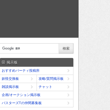
掲示板
おすすめパーティ投稿所
妖怪交換板
攻略/質問掲示板
雑談掲示板
チャット
企画/オークション掲示板
バスターズTの仲間募集板