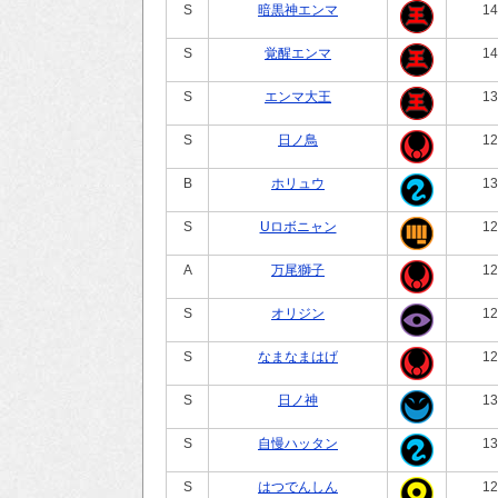
S
暗黒神エンマ
14
S
覚醒エンマ
14
S
エンマ大王
13
S
日ノ鳥
12
B
ホリュウ
13
S
Uロボニャン
12
A
万尾獅子
12
S
オリジン
12
S
なまなまはげ
12
S
日ノ神
13
S
自慢ハッタン
13
S
はつでんしん
12