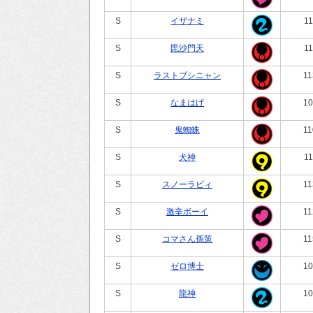
S
イザナミ
11
S
毘沙門天
11
S
ラストブシニャン
11
S
なまはげ
10
S
鬼蜘蛛
11
S
犬神
11
S
スノーラビィ
11
S
激辛ボーイ
11
S
コマさん孫策
11
S
ゼロ博士
10
S
龍神
10