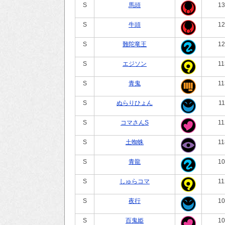
S
馬頭
13
S
牛頭
12
S
難陀竜王
12
S
エジソン
11
S
青鬼
11
S
ぬらりひょん
11
S
コマさんS
11
S
土蜘蛛
11
S
青龍
10
S
しゅらコマ
11
S
夜行
10
S
百鬼姫
10