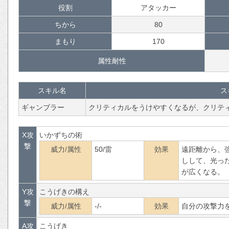
役割
アタッカー
ちから
80
まもり
170
属性耐性
スキル名
ス
ギャンブラー
クリティカルをうけやすくなるが、クリテ
X攻
いかずちの術
撃
威力/属性
50/雷
効果
遠距離から、
しして、光っ
が広くなる。
Y攻
こうげきの構え
撃
威力/属性
-/-
効果
自分の攻撃力
A攻
こうげき