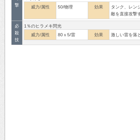
撃
威力/属性
50/物理
効果
タンク、レン
敵を直接攻撃
必
1％のヒラメキ閃光
殺
威力/属性
80ｘ5/雷
効果
激しい雷を落
技