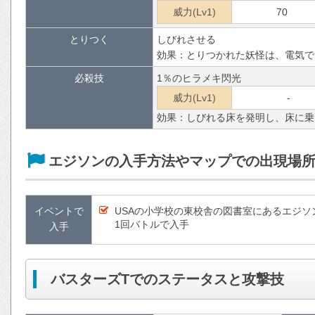
威力(Lv1)
70
とりつく
しびれさせる
効果：とりつかれた妖怪は、電気で
必殺技
1％のヒラメキ閃光
威力(Lv1)
-
効果：しびれる床を発明し、床に乗
エジソンの入手方法やマップでの出現場
イベントで
USAの小学校の東校舎の図書室にあるエジソ
1回バトルで入手
入手
バスターズTでのステータスと攻撃技