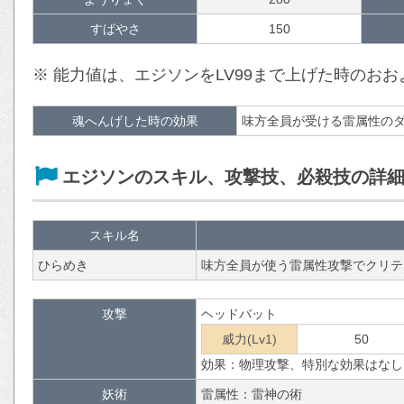
すばやさ
150
※ 能力値は、エジソンをLV99まで上げた時のお
魂へんげした時の効果
味方全員が受ける雷属性の
エジソンのスキル、攻撃技、必殺技の詳
スキル名
ひらめき
味方全員が使う雷属性攻撃でクリテ
攻撃
ヘッドバット
威力(Lv1)
50
効果：物理攻撃、特別な効果はなし
妖術
雷属性：雷神の術