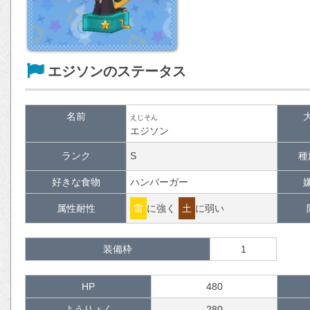
エジソンのステータス
名前
えじそん
エジソン
ランク
S
種
好きな食物
ハンバーガー
属性耐性
雷
に強く
土
に弱い
装備枠
1
HP
480
ようりょく
280