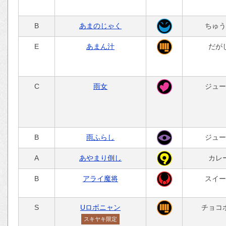
B
あまのじゃく
ちゅう
E
あまん汁
だが
C
雨女
ジュー
B
雨ふらし
ジュー
A
あやまり倒し
カレ
B
アライ魔将
スイー
S
Uロボニャン
チョコ
スキヤキ限定