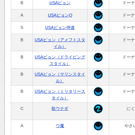
B
USAピョン
ドーナ
A
USAピョンQ
ドーナ
S
USAピョン仲達
ドーナ
B
USAピョン（アメフトスタ
ドーナ
イル）
B
USAピョン（ドライビング
ドーナ
スタイル）
B
USAピョン（マリンスタイ
ドーナ
ル）
B
USAピョン（ミリタリース
ドーナ
タイル）
C
歌ウナギ
にく
A
ウ魔
やさ