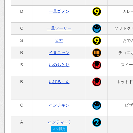
D
一旦ゴメン
カレ
C
一旦ソーリー
ソフトク
S
犬神
おで
B
イヌニャン
チョコ
S
いのちとり
スイー
B
いばる～ん
ホットド
C
インチキン
ピザ
A
インディ・J
スシ限定