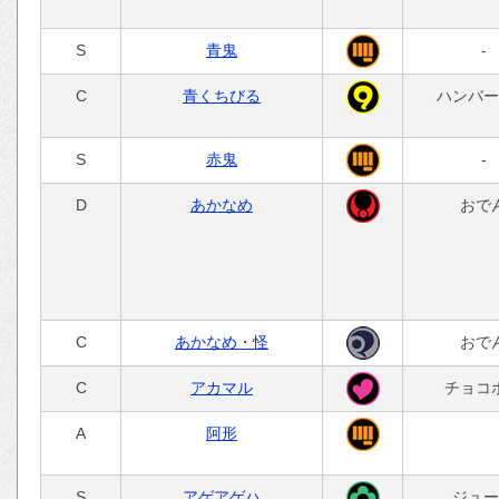
S
青鬼
-
C
青くちびる
ハンバー
S
赤鬼
-
D
あかなめ
おで
C
あかなめ・怪
おで
C
アカマル
チョコ
A
阿形
S
アゲアゲハ
ジュー