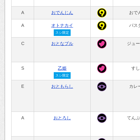
A
おでんじん
おで
A
オトナカイ
パス
スシ限定
C
おとなブル
ジュー
S
乙姫
すし
スシ限定
E
おともらし
カレ
A
おとろし
てんぷ