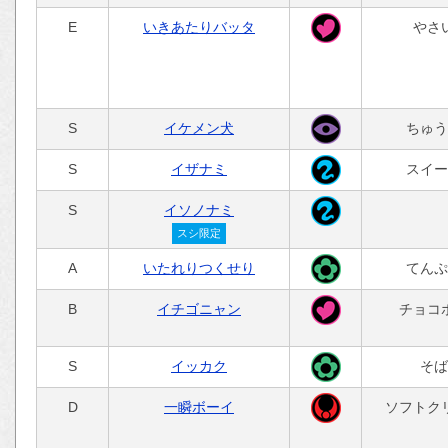
E
いきあたりバッタ
やさ
S
イケメン犬
ちゅう
S
イザナミ
スイー
S
イソノナミ
スシ限定
A
いたれりつくせり
てんぷ
B
イチゴニャン
チョコ
S
イッカク
そば
D
一瞬ボーイ
ソフトク