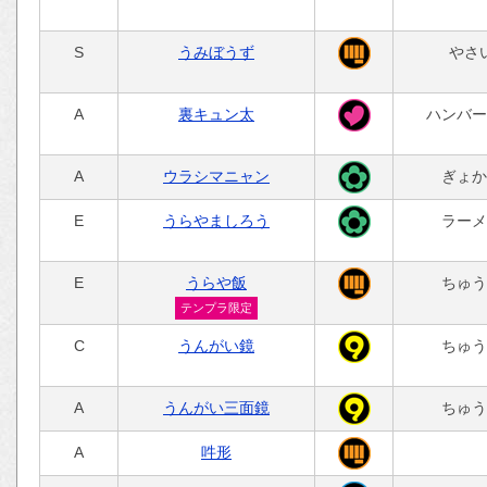
S
うみぼうず
やさ
A
裏キュン太
ハンバー
A
ウラシマニャン
ぎょか
E
うらやましろう
ラーメ
E
うらや飯
ちゅう
テンプラ限定
C
うんがい鏡
ちゅう
A
うんがい三面鏡
ちゅう
A
吽形