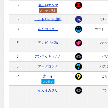
S
暗黒神エンマ
スキヤキ限定
B
アンドロイド山田
カレ
C
あんのジョー
ホットド
E
アンビリバ坊
スナッ
B
アンラッキィさん
ピザ
B
アーダコンダ
パス
C
家ーイ
ピザ
スシ限定
E
イガイガグリ
パン