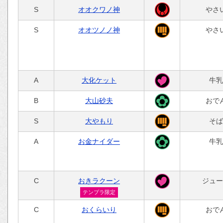
S
オオクワノ神
やさ
S
オオツノノ神
やさ
A
大化ケット
牛乳
B
大山砂夫
おで
S
大やもり
そば
A
お金ナイダー
牛乳
C
おきラクーン
ジュー
テンプラ限定
C
おくらいり
おで