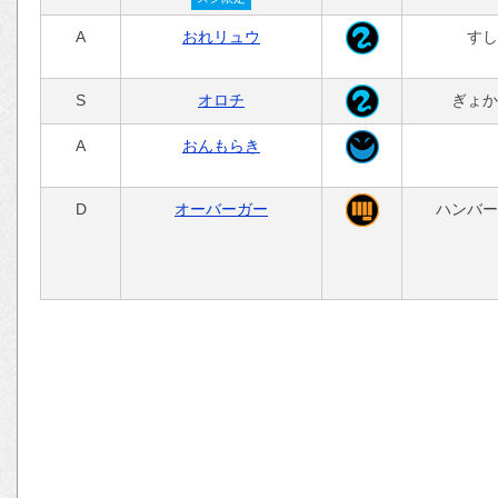
A
おれリュウ
すし
S
オロチ
ぎょか
A
おんもらき
D
オーバーガー
ハンバー