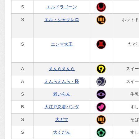
S
エルドラゴーン
S
エル・シャクレロ
ホットド
S
エンマ大王
だが
A
えんらえんら
スイー
A
えんらえんら・怪
スイー
S
老いらん
牛乳
B
大江戸忍者パンダ
すし
S
大ガマ
そば
S
大くだん
すし