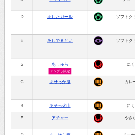
D
あしたガール
ソフトク
E
あしでまとい
ソフトク
S
あしゅら
にく
テンプラ限定
C
あせっか鬼
カレ
B
あそっ火山
にく
E
アチャー
やさ
D
あっけら艦
ドーナ