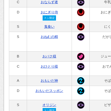
C
おならず者
牛乳
D
おにぎり侍
おにぎ
スシ限定
S
鬼食い
にく
S
おねむの精
だが
B
おバク様
ジュー
C
おひとり様
おで
A
おもいだ神
そば
D
おもいだスッポン
そば
S
オリジン
ピザ
スシ限定