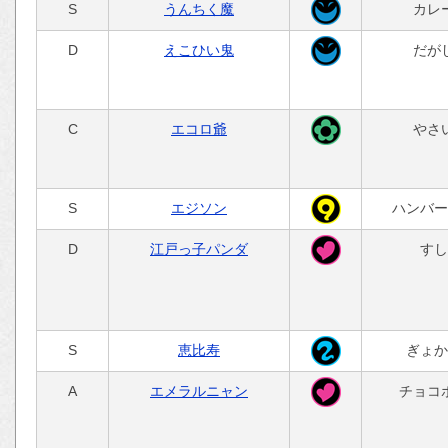
S
うんちく魔
カレ
D
えこひい鬼
だが
C
エコロ爺
やさ
S
エジソン
ハンバー
D
江戸っ子パンダ
すし
S
恵比寿
ぎょか
A
エメラルニャン
チョコ