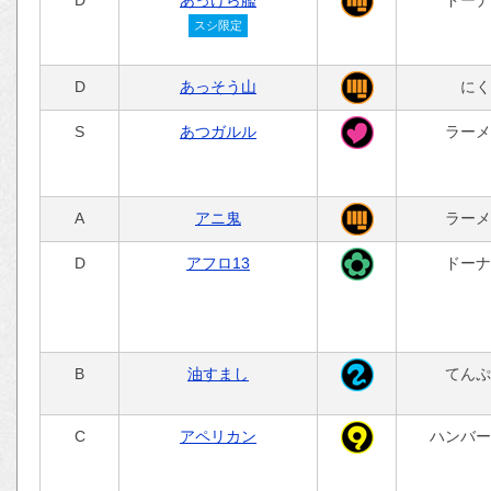
スシ限定
D
あっそう山
にく
S
あつガルル
ラーメ
A
アニ鬼
ラーメ
D
アフロ13
ドーナ
B
油すまし
てんぷ
C
アペリカン
ハンバー