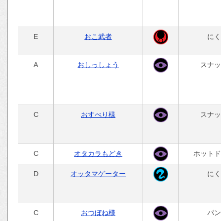
E
おこ武者
にく
A
おしっしょう
スナッ
C
おすべり様
スナッ
C
オタカラもどき
ホットド
D
オッタマゲーター
にく
C
おつぼね様
パン