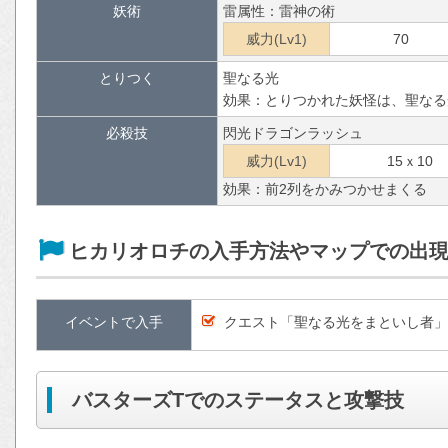
妖術
雷属性：雷神の術
威力(Lv1)
70
とりつく
聖なる光
効果：とりつかれた妖怪は、聖なる
必殺技
閃光ドラゴンラッシュ
威力(Lv1)
15ｘ10
効果：前2列をかみつかせまくる
ヒカリオロチの入手方法やマップでの出
イベントで入手
クエスト「聖なる光をまといし者」
バスターズTでのステータスと攻撃技