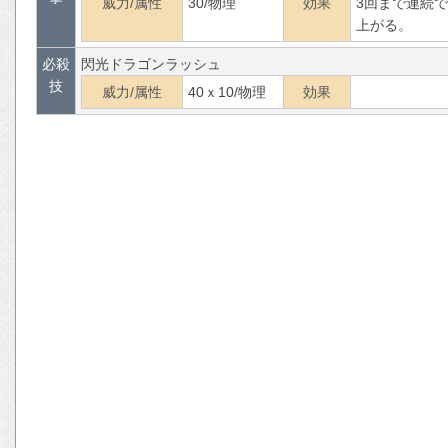
威力/属性
30/物理
効果
3回まで連続
上がる。
必殺
閃光ドラゴンラッシュ
技
威力/属性
40ｘ10/物理
効果