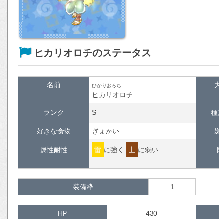
ヒカリオロチのステータス
名前
ひかりおろち
ヒカリオロチ
ランク
S
種
好きな食物
ぎょかい
属性耐性
雷
に強く
土
に弱い
装備枠
1
HP
430