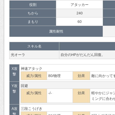
役割
アタッカー
ちから
240
まもり
60
属性耐性
スキル名
光オーラ
自分のHPがだんだん回復。
X攻
神速アタック
撃
威力/属性
80/物理
効果
敵に向かって
Y攻
回避
撃
威力/属性
-/-
効果
軽やかにジャ
ミングに合わ
A攻
三段こうげき
撃