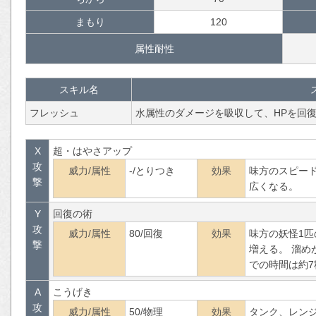
まもり
120
属性耐性
スキル名
フレッシュ
水属性のダメージを吸収して、HPを回
X
超・はやさアップ
攻
威力/属性
-/とりつき
効果
味方のスピー
撃
広くなる。
Y
回復の術
攻
威力/属性
80/回復
効果
味方の妖怪1匹
撃
増える。 溜め
での時間は約7
A
こうげき
攻
威力/属性
50/物理
効果
タンク、レン