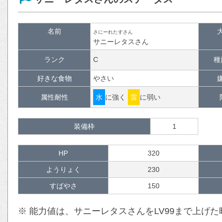
名前
さにーれたすさん
サニーレタスさん
ランク
C
種
好きな食物
やさい
属性耐性
水
に強く
雷
に弱い
装備枠
1
HP
320
ようりょく
230
すばやさ
150
※ 能力値は、サニーレタスさんをLV99まで上げ