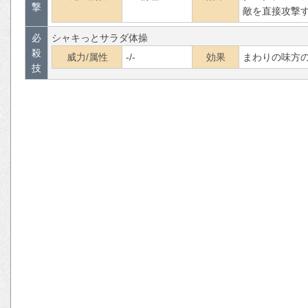
撃
敵を直接攻撃
必
シャキっとサラダ体操
殺
威力/属性
-/-
効果
まわりの味方
技