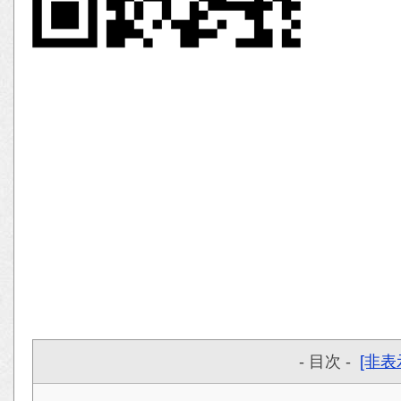
- 目次 -
[非表