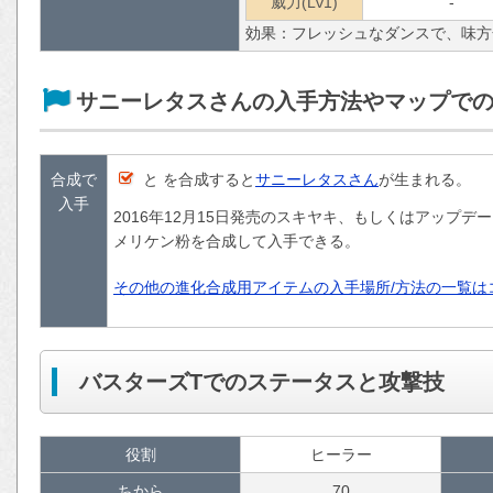
威力(Lv1)
-
効果：フレッシュなダンスで、味方
サニーレタスさんの入手方法やマップで
合成で
と を合成すると
サニーレタスさん
が生まれる。
入手
2016年12月15日発売のスキヤキ、もしくはアップデ
メリケン粉を合成して入手できる。
その他の進化合成用アイテムの入手場所/方法の一覧は
バスターズTでのステータスと攻撃技
役割
ヒーラー
ちから
70