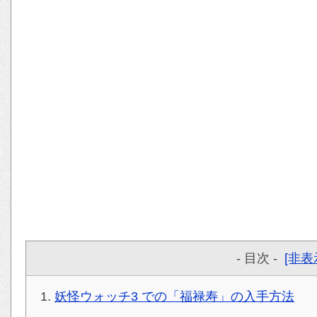
- 目次 -
[非表
妖怪ウォッチ3 での「福禄寿」の入手方法