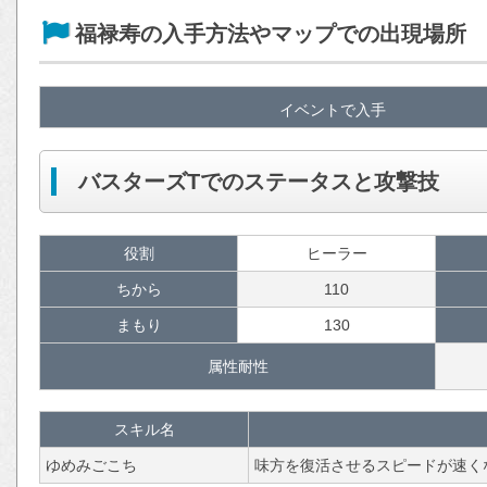
福禄寿の入手方法やマップでの出現場所
イベントで入手
バスターズTでのステータスと攻撃技
役割
ヒーラー
ちから
110
まもり
130
属性耐性
スキル名
ゆめみごこち
味方を復活させるスピードが速く