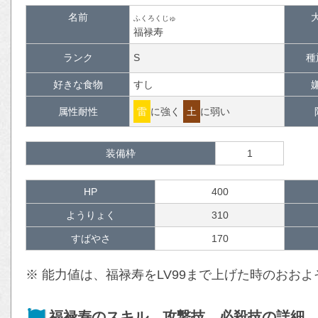
名前
ふくろくじゅ
福禄寿
ランク
S
種
好きな食物
すし
属性耐性
雷
に強く
土
に弱い
装備枠
1
HP
400
ようりょく
310
すばやさ
170
※ 能力値は、福禄寿をLV99まで上げた時のおお
福禄寿のスキル、攻撃技、必殺技の詳細