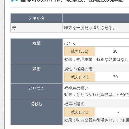
スキル名
寿
味方を一度だけ復活させる。
攻撃
はたく
威力(Lv1)
30
効果：物理攻撃、特別な効果はなし
妖術
属性：極楽の術
威力(Lv1)
70
とりつく
福禄寿の祝い
効果：とりつかれた妖怪は、HPが
必殺技
福寿の陽光
威力(Lv1)
-
効果：味方全員を復活させ、HPも