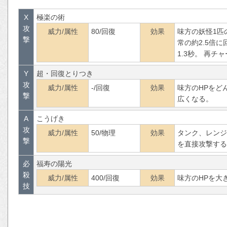
X
極楽の術
攻
威力/属性
80/回復
効果
味方の妖怪1匹
撃
常の約2.5倍
1.3秒。 再チ
Y
超・回復とりつき
攻
威力/属性
-/回復
効果
味方のHPをど
撃
広くなる。
A
こうげき
攻
威力/属性
50/物理
効果
タンク、レンジ
撃
を直接攻撃する
必
福寿の陽光
殺
威力/属性
400/回復
効果
味方のHPを大
技