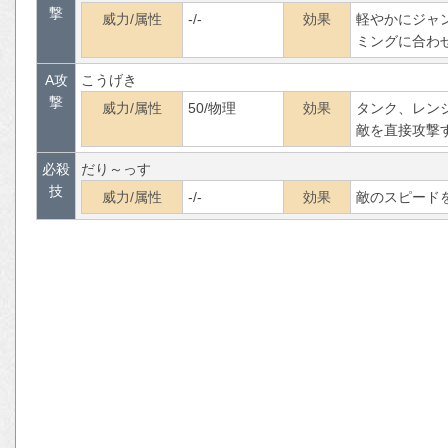
撃
威力/属性
-/-
効果
軽やかにジャ
ミングに合わ
A攻
こうげき
撃
威力/属性
50/物理
効果
タンク、レン
敵を直接攻撃
必殺
だり～っす
技
威力/属性
-/-
効果
敵のスピード