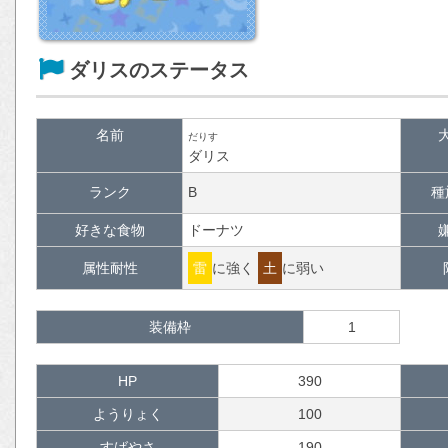
ダリスのステータス
名前
だりす
ダリス
ランク
B
種
好きな食物
ドーナツ
属性耐性
雷
に強く
土
に弱い
装備枠
1
HP
390
ようりょく
100
すばやさ
190