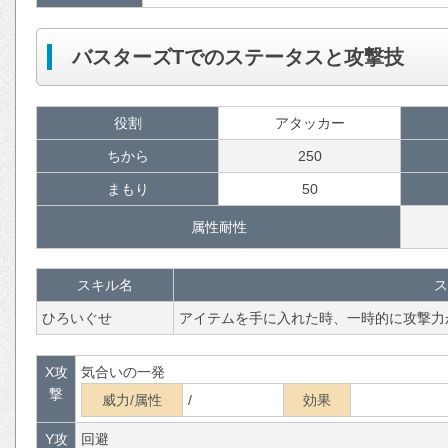
バスターズTでのステータスと攻撃技
役割
アタッカー
ちから
250
まもり
50
属性耐性
スキル名
ス
ひろいぐせ
アイテムを手に入れた時、一時的に攻撃力
X攻
気合いの一発
撃
威力/属性
/
効果
Y攻
回避