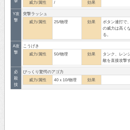
撃
威力/属性
/
効果
Y攻
突撃ラッシュ
撃
威力/属性
25/物理
効果
ボタン連打で、
の威力は高く
る。
A攻
こうげき
撃
威力/属性
50/物理
効果
タンク、レン
敵を直接攻撃
必
びっくり驚愕のアゴ力
殺
威力/属性
40ｘ10/物理
効果
技