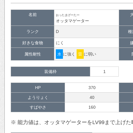
名前
おったまげーたー
オッタマゲーター
ランク
D
種
好きな食物
にく
属性耐性
水
に強く
雷
に弱い
装備枠
1
HP
370
ようりょく
40
すばやさ
160
※ 能力値は、オッタマゲーターをLV99まで上げ