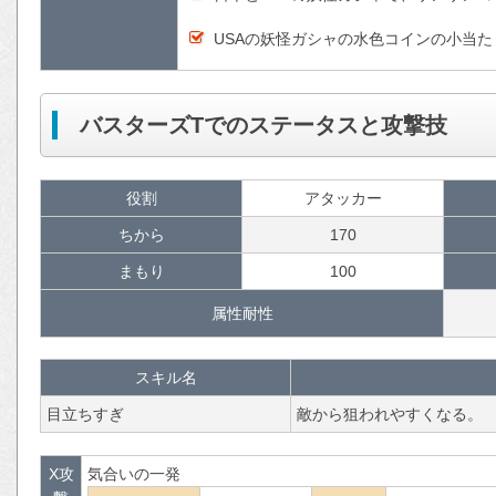
USAの妖怪ガシャの水色コインの小当た
バスターズTでのステータスと攻撃技
役割
アタッカー
ちから
170
まもり
100
属性耐性
スキル名
目立ちすぎ
敵から狙われやすくなる。
X攻
気合いの一発