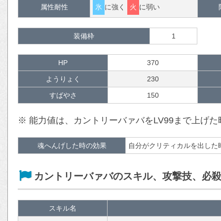
属性耐性
氷
に強く
火
に弱い
装備枠
1
HP
370
ようりょく
230
すばやさ
150
※ 能力値は、カントリーバァバをLV99まで上げ
魂へんげした時の効果
自分がクリティカルを出した
カントリーバァバのスキル、攻撃技、必
スキル名