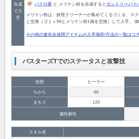
合成
バクロ婆
と メリケン粉を合成すると
カントリーバァ
で入
メリケン粉は、妖怪クリーナーが集めてくるゴミを、スク
手
と交換（ゴミｘ99とメリケン粉1個を交換）して入手。 御
その他の進化合成用アイテムの入手場所/方法の一覧はコ
バスターズTでのステータスと攻撃技
役割
ヒーラー
ちから
60
まもり
120
属性耐性
スキル名