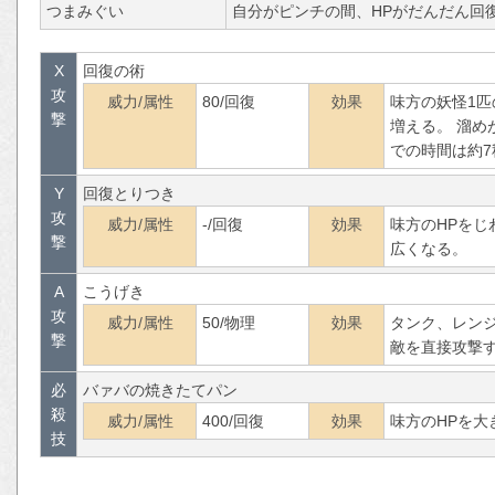
つまみぐい
自分がピンチの間、HPがだんだん回
X
回復の術
攻
威力/属性
80/回復
効果
味方の妖怪1匹
撃
増える。 溜め
での時間は約7
Y
回復とりつき
攻
威力/属性
-/回復
効果
味方のHPを
撃
広くなる。
A
こうげき
攻
威力/属性
50/物理
効果
タンク、レン
撃
敵を直接攻撃
必
バァバの焼きたてパン
殺
威力/属性
400/回復
効果
味方のHPを大
技