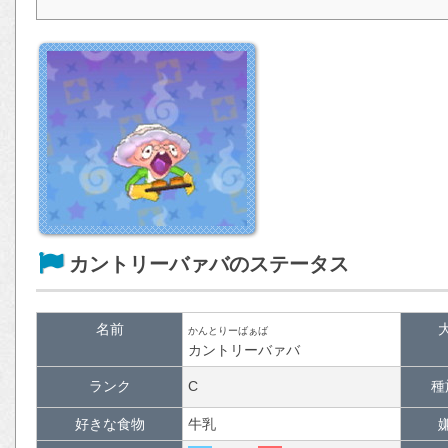
カントリーバァバのステータス
名前
かんとりーばぁば
カントリーバァバ
ランク
C
種
好きな食物
牛乳