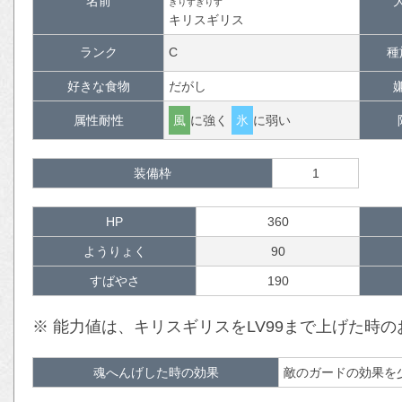
名前
きりすぎりす
キリスギリス
ランク
C
種
好きな食物
だがし
属性耐性
風
に強く
氷
に弱い
装備枠
1
HP
360
ようりょく
90
すばやさ
190
※ 能力値は、キリスギリスをLV99まで上げた時
魂へんげした時の効果
敵のガードの効果を