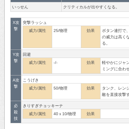
いっせん
クリティカルが出やすくなる。
X攻
突撃ラッシュ
撃
威力/属性
25/物理
効果
ボタン連打で、
の威力は高く
る。
Y攻
回避
撃
威力/属性
-/-
効果
軽やかにジャ
ミングに合わ
A攻
こうげき
撃
威力/属性
50/物理
効果
タンク、レン
敵を直接攻撃
必
きりすぎチョッキーナ
殺
威力/属性
40ｘ10/物理
効果
技