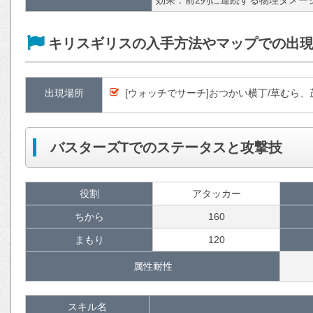
キリスギリスの入手方法やマップでの出
出現場所
[ウォッチでサーチ]おつかい横丁/草むら
バスターズTでのステータスと攻撃技
役割
アタッカー
ちから
160
まもり
120
属性耐性
スキル名