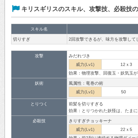
キリスギリスのスキル、攻撃技、必殺技
スキル名
切りすぎ
2回攻撃できるが、味方を攻撃して
攻撃
みだれづき
威力(Lv1)
12ｘ3
効果：物理攻撃、回復玉・妖気玉が
妖術
風属性：竜巻の術
威力(Lv1)
50
とりつく
前髪を切りすぎる
効果：とりつかれた妖怪は、たまに
必殺技
きりすぎチョッキーナ
威力(Lv1)
22ｘ5
効果：前2列に連続する物理ダメー