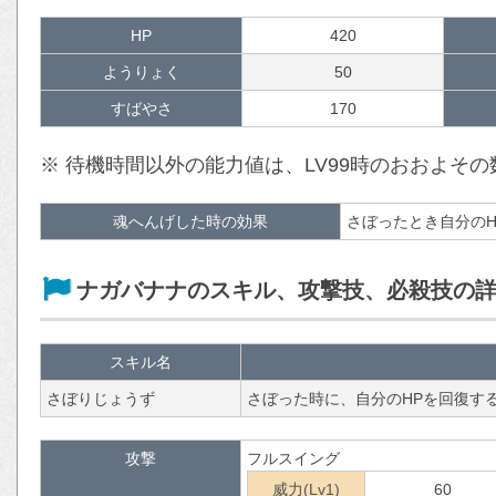
HP
420
ようりょく
50
すばやさ
170
※ 待機時間以外の能力値は、LV99時のおおよそ
魂へんげした時の効果
さぼったとき自分のH
ナガバナナのスキル、攻撃技、必殺技の
スキル名
さぼりじょうず
さぼった時に、自分のHPを回復す
攻撃
フルスイング
威力(Lv1)
60