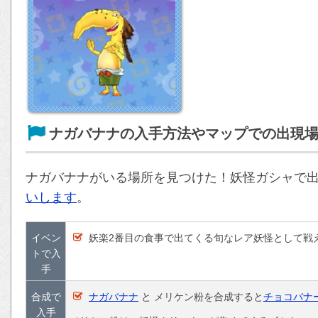
ナガバナナの入手方法やマップでの出現
ナガバナナがいる場所を見つけた！妖怪ガシャで
いします
。
イベン
妖楽2番目の食事で出てくる旬なレア妖怪として戦
トで入
手
合成で
ナガバナナ
と メリケン粉を合成すると
チョコバナ
入手