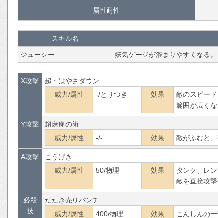
属性耐性
スキル名
ジューシー
妖気ゲージが溜まりやすくなる。
X攻撃
超・はやさダウン
威力/属性
-/とりつき
効果
敵のスピード
範囲が広くな
Y攻撃
超麻痺の術
威力/属性
-/-
効果
敵がふむと、
A攻撃
こうげき
威力/属性
50/物理
効果
タンク、レン
敵を直接攻撃
必殺
たたき売りパンチ
技
威力/属性
400/物理
効果
こんしんの一