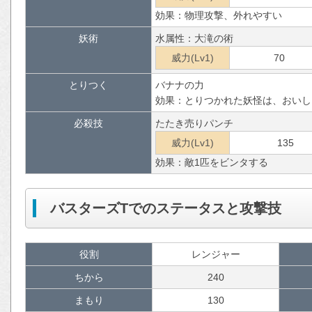
効果：物理攻撃、外れやすい
妖術
水属性：大滝の術
威力(Lv1)
70
とりつく
バナナの力
効果：とりつかれた妖怪は、おいし
必殺技
たたき売りパンチ
威力(Lv1)
135
効果：敵1匹をビンタする
バスターズTでのステータスと攻撃技
役割
レンジャー
ちから
240
まもり
130