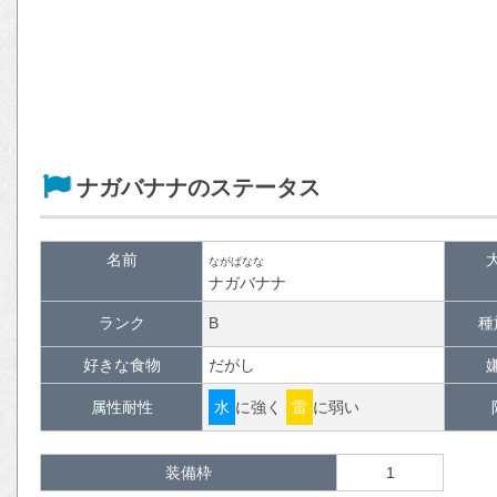
ナガバナナのステータス
名前
ながばなな
ナガバナナ
ランク
B
種
好きな食物
だがし
属性耐性
水
に強く
雷
に弱い
装備枠
1