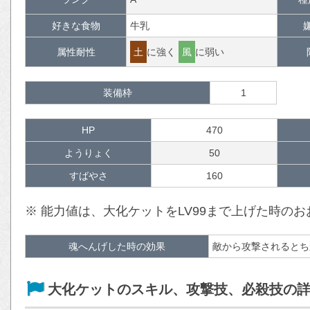
好きな食物
牛乳
属性耐性
土
に強く
風
に弱い
装備枠
1
HP
470
ようりょく
50
すばやさ
160
※ 能力値は、大化ケットをLV99まで上げた時の
魂へんげした時の効果
敵から攻撃されるとち
大化ケットのスキル、攻撃技、必殺技の