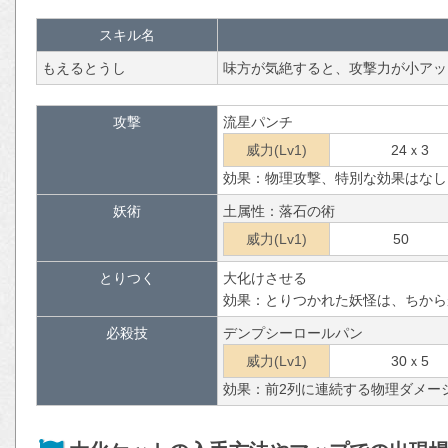
スキル名
もえるとうし
味方が気絶すると、攻撃力が小アッ
攻撃
流星パンチ
威力(Lv1)
24ｘ3
効果：物理攻撃、特別な効果はなし
妖術
土属性：落石の術
威力(Lv1)
50
とりつく
大化けさせる
効果：とりつかれた妖怪は、ちから
必殺技
デンプシーロールパン
威力(Lv1)
30ｘ5
効果：前2列に連続する物理ダメー