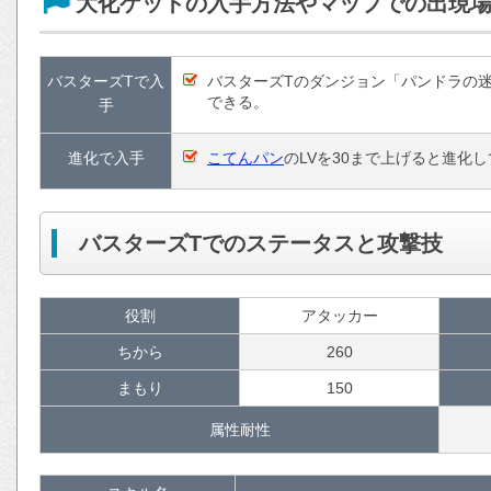
大化ケットの入手方法やマップでの出現
バスターズTで入
バスターズTのダンジョン「パンドラの
できる。
手
進化で入手
こてんパン
のLVを30まで上げると進化し
バスターズTでのステータスと攻撃技
役割
アタッカー
ちから
260
まもり
150
属性耐性