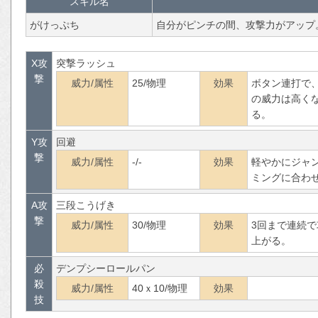
スキル名
がけっぷち
自分がピンチの間、攻撃力がアップ
X攻
突撃ラッシュ
撃
威力/属性
25/物理
効果
ボタン連打で、
の威力は高く
る。
Y攻
回避
撃
威力/属性
-/-
効果
軽やかにジャ
ミングに合わ
A攻
三段こうげき
撃
威力/属性
30/物理
効果
3回まで連続
上がる。
必
デンプシーロールパン
殺
威力/属性
40ｘ10/物理
効果
技