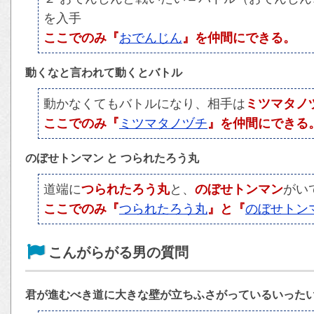
を入手
ここでのみ『
おでんじん
』を仲間にできる。
動くなと言われて動くとバトル
動かなくてもバトルになり、相手は
ミツマタノ
ここでのみ『
ミツマタノヅチ
』を仲間にできる
のぼせトンマン と つられたろう丸
道端に
つられたろう丸
と、
のぼせトンマン
がい
ここでのみ『
つられたろう丸
』と『
のぼせトン
こんがらがる男の質問
君が進むべき道に大きな壁が立ちふさがっているいった