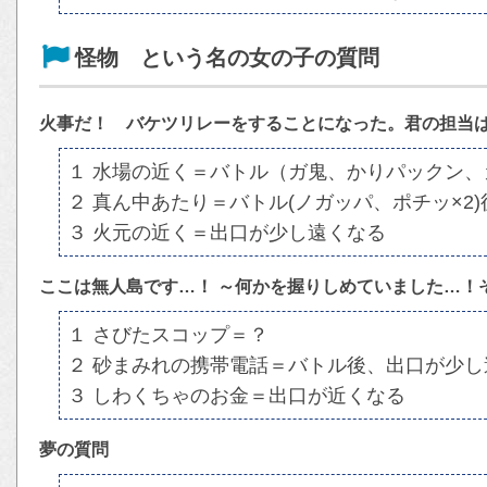
怪物 という名の女の子の質問
火事だ！ バケツリレーをすることになった。君の担当
１ 水場の近く＝バトル（ガ鬼、かりパックン、
２ 真ん中あたり＝バトル(ノガッパ、ポチッ×2
３ 火元の近く＝出口が少し遠くなる
ここは無人島です…！ ～何かを握りしめていました…！
１ さびたスコップ＝？
２ 砂まみれの携帯電話＝バトル後、出口が少し
３ しわくちゃのお金＝出口が近くなる
夢の質問