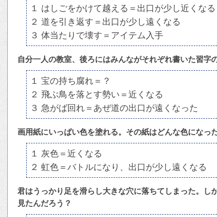
１ はしごをかけて越える＝出口が少し近くなる
２ 道を引き返す＝出口が少し遠くなる
３ 体当たりで壊す＝アイテム入手
自分一人の教室、後ろにはみんながそれぞれ書いた習字
１ 宝の持ち腐れ＝？
２ 飛ぶ鳥を落とす勢い＝近くなる
３ 急がば回れ＝あぜ道の出口が遠くなった
画用紙にいっぱい色を塗れる。その紙はどんな色になっ
１ 灰色＝近くなる
２ 虹色＝バトルになり、出口が少し遠くなる
君はうっかり足を滑らし大きな穴に落ちてしまった。し
見たんだろう？