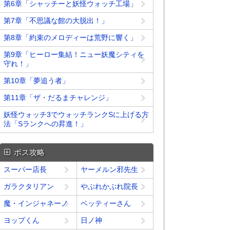
第6章「シャッチーと妖怪ウォッチ工場」
第7章「不思議な館の大脱出！」
第8章「約束のメロディーは荒野に響く」
第9章「ヒーロー集結！ニュー妖魔シティを
守れ！」
第10章「夢追う者」
第11章「ザ・だるまチャレンジ」
妖怪ウォッチ3でウォッチランクSに上げる方
法「Sランクへの昇進！」
ボス攻略
スーパー店長
ヤーメルン邪先生
ガラクタリアン
やぶれかぶれ院長
魔・インジャネーノ
ベッティーさん
ヨップくん
日ノ神