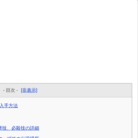
- 目次 -
[非表示]
の入手方法
撃技、必殺技の詳細