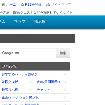
ホーム
RSSを登録
サイトマップ
手方法、物語/クエストなどを攻略していくサイト
テム
マップ
掲示板
掲示板
おすすめパーティ投稿所
妖怪交換板
攻略/質問掲示板
雑談掲示板
チャット
企画/オークション掲示板