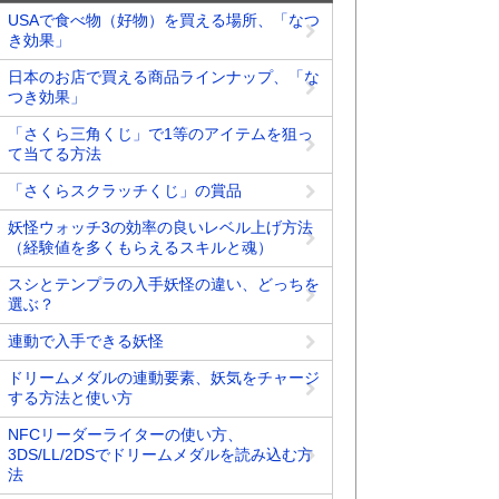
USAで食べ物（好物）を買える場所、「なつ
き効果」
日本のお店で買える商品ラインナップ、「な
つき効果」
「さくら三角くじ」で1等のアイテムを狙っ
て当てる方法
「さくらスクラッチくじ」の賞品
妖怪ウォッチ3の効率の良いレベル上げ方法
（経験値を多くもらえるスキルと魂）
スシとテンプラの入手妖怪の違い、どっちを
選ぶ？
連動で入手できる妖怪
ドリームメダルの連動要素、妖気をチャージ
する方法と使い方
NFCリーダーライターの使い方、
3DS/LL/2DSでドリームメダルを読み込む方
法