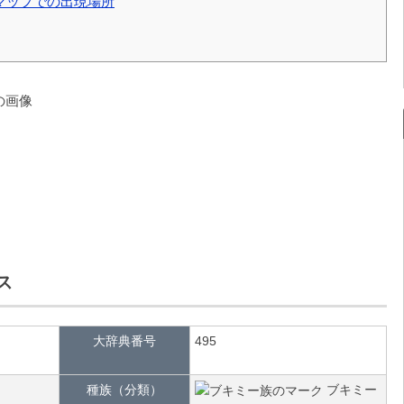
マップでの出現場所
ス
大辞典番号
495
種族（分類）
ブキミー