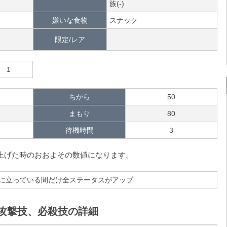
族(-)
嫌いな食物
スナック
限定/レア
1
ちから
50
まもり
80
待機時間
3
で上げた時のおおよその数値になります。
に立っている間だけ全ステータスがアップ
攻撃技、必殺技の詳細