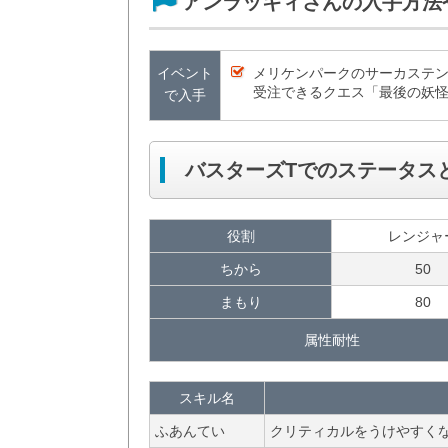
アンラッキィさんの入手方法
イベント
メリケンパークのサーカステ
受注できるクエス「最後の妖
で入手
バスターズTでのステータス
役割
レンジャ
ちから
50
まもり
80
属性耐性
スキル名
ふあんてい
クリティカルをうけやすく