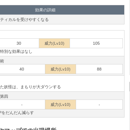
効果の詳細
ティカルを受けやすくなる
30
威力(Lv10)
105
特別な効果はなし
術
40
威力(Lv10)
88
た妖怪は、まもりが大ダウンする
第四
-
威力(Lv10)
-
Pをだんだん減らす