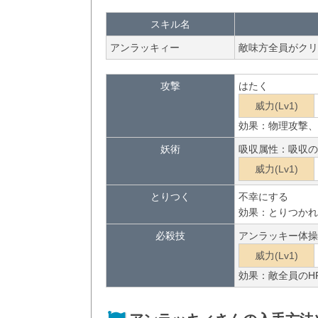
スキル名
アンラッキィー
敵味方全員がクリ
攻撃
はたく
威力(Lv1)
効果：物理攻撃、
妖術
吸収属性：吸収の
威力(Lv1)
とりつく
不幸にする
効果：とりつかれ
必殺技
アンラッキー体操
威力(Lv1)
効果：敵全員のH