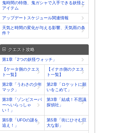
鬼時間の特徴、鬼ガシャで入手できる妖怪と
アイテム
アップデートスケジュール関連情報
天気と時間の変化が与える影響、天気雨の条
件？
クエスト攻略
第1章「2つの妖怪ウォッチ」
【ケータ側のクエス
【イナホ側のクエス
ト一覧】
ト一覧】
第2章「うわさの少年
第2章「ロケットに願
マック」
いをこめて」
第3章「ゾンビスーパ
第3章「結成！不思議
ーへいらっしゃ
探偵社」
い！」
第5章「UFOの謎を
第5章「街にひそむ巨
追え！」
大な影」