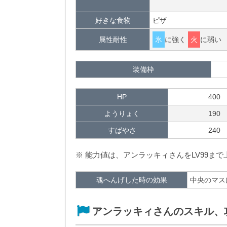
好きな食物
ピザ
属性耐性
氷
に強く
火
に弱い
装備枠
HP
400
ようりょく
190
すばやさ
240
※ 能力値は、アンラッキィさんをLV99ま
魂へんげした時の効果
中央のマス
アンラッキィさんのスキル、