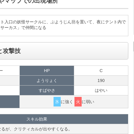
やマップでの出現場所
ント入口の妖怪サークルに、ぶようじん坊を置いて、夜にテント内で
怪サーカス」で仲間になる
と攻撃技
ー
HP
C
ようりょく
190
すばやさ
はやい
氷
に強く
火
に弱い
スキル効果
なるが、クリティカルが出やすくなる。