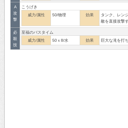
A
こうげき
攻
威力/属性
50/物理
効果
タンク、レン
撃
敵を直接攻撃
必
至福のバスタイム
殺
威力/属性
50ｘ8/水
効果
巨大な滝を打
技