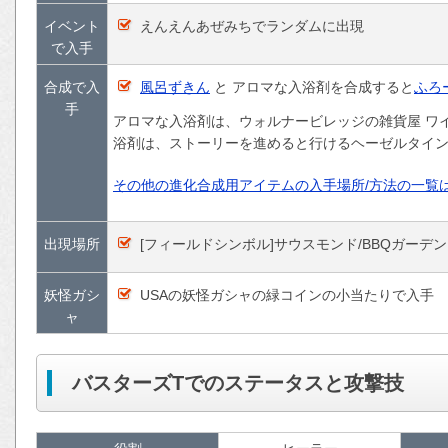
イベント
えんえんあぜみちでランダムに出現
で入手
合成で入
風呂ずきん
と アロマな入浴剤を合成すると
ふろ
手
アロマな入浴剤は、ウォルナービレッジの雑貨屋 ワイ
浴剤は、ストーリーを進めると行けるヘーゼルタイ
その他の進化合成用アイテムの入手場所/方法の一覧
出現場所
[フィールドシンボル]サウスモンド/BBQガーデ
妖怪ガシ
USAの妖怪ガシャの緑コインの小当たりで入手
ャ
バスターズTでのステータスと攻撃技