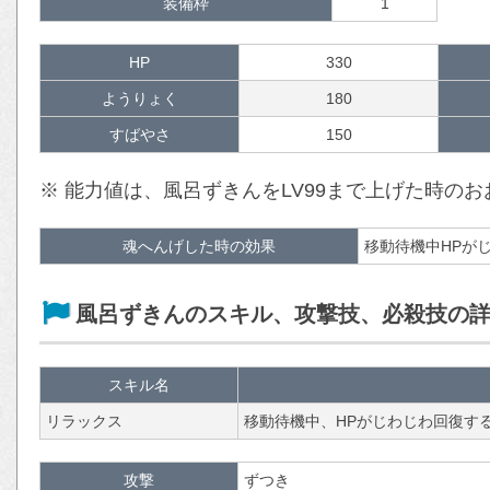
装備枠
1
HP
330
ようりょく
180
すばやさ
150
※ 能力値は、風呂ずきんをLV99まで上げた時の
魂へんげした時の効果
移動待機中HPが
風呂ずきんのスキル、攻撃技、必殺技の
スキル名
リラックス
移動待機中、HPがじわじわ回復す
攻撃
ずつき