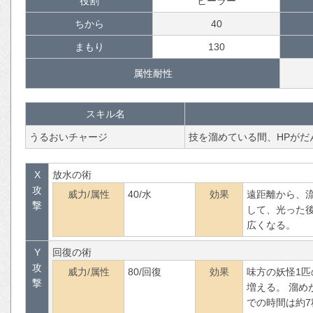
役割
ヒーラー
ちから
40
まもり
130
属性耐性
スキル名
うるおいチャージ
技を溜めている間、HPがだ
X
放水の術
攻
威力/属性
40/水
効果
遠距離から、
撃
して、光った
広くなる。
Y
回復の術
攻
威力/属性
80/回復
効果
味方の妖怪1匹
撃
増える。 溜め
での時間は約7