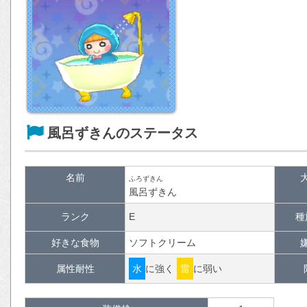
風呂ずきんのステータス
名前
ふろずきん
風呂ずきん
ランク
E
種
好きな食物
ソフトクリーム
属性耐性
水
に強く
雷
に弱い