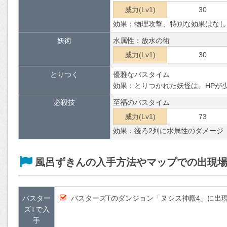
威力(Lv1)
30
効果：物理攻撃、特別な効果はなし
妖術
水属性：放水の術
威力(Lv1)
30
とりつく
優雅なバスタイム
効果：とりつかれた妖怪は、HPが
必殺技
至福のバスタイム
威力(Lv1)
73
効果：後ろ2列に水属性のダメージ
風呂ずきんの入手方法やマップでの出現
バスター
バスターズTのダンジョン「ヌシス神殿4」に出
ズTで入
手