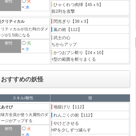
耐性
◯:
火
ひゃくれつ肉球【45ｘ5】
×:
水
前2列を攻撃
閃光ぎり【38ｘ3】
超クリティカル
クリティカルが出た時のダメ
嵐の術【112】
ージが1.5倍になる
武士の心
耐性
◯:
風
ちからアップ
×:
氷
かつおブシ斬り【24ｘ10】
☓型の範囲を斬りまくる
 おすすめの妖怪
スキル/耐性
技
地獄げり【112】
火あそび
敵味方全員が使う火属性のダ
れんごくの術【112】
メージがアップする
やけどさせる
耐性
◯:
火
HPを少しずつ減らす
×:
水