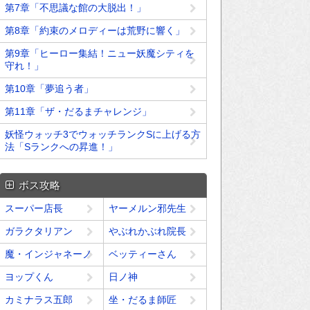
第7章「不思議な館の大脱出！」
第8章「約束のメロディーは荒野に響く」
第9章「ヒーロー集結！ニュー妖魔シティを
守れ！」
第10章「夢追う者」
第11章「ザ・だるまチャレンジ」
妖怪ウォッチ3でウォッチランクSに上げる方
法「Sランクへの昇進！」
ボス攻略
スーパー店長
ヤーメルン邪先生
ガラクタリアン
やぶれかぶれ院長
魔・インジャネーノ
ベッティーさん
ヨップくん
日ノ神
カミナラス五郎
坐・だるま師匠