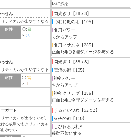
床に残る
閃光ぎり【38ｘ3】
いっせん
クリティカルが出やすくなる
つむじ風の術【105】
耐性
◯:
風
名刀パワー
×:
氷
ちからアップ
名刀マサムネ【285】
正面1列に物理ダメージを与える
閃光ぎり【38ｘ3】
いっせん
クリティカルが出やすくなる
電流の術【105】
耐性
◯:
雷
神剣パワー
×:
土
ちからアップ
神剣クサナギ【285】
正面1列に物理ダメージを与える
するどいつめ【52ｘ2】
ノーガード
クリティカルが出やすいが、
火炎の術【110】
受ける攻撃でもクリティカル
しびれるお札S
が出やすい
移動不能にする