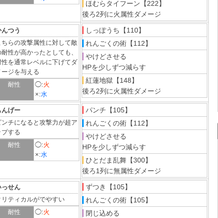
ほむらタイフーン【222】
後ろ2列に火属性ダメージ
しっぽうち【110】
かんつう
こちらの攻撃属性に対して敵
れんごくの術【112】
の耐性が高かったとしても、
やけどさせる
耐性を通常レベルに下げてダ
HPを少しずつ減らす
メージを与える
紅蓮地獄【148】
耐性
◯:
火
後ろ2列に火属性ダメージ
×:
水
パンチ【105】
もんげー
ピンチになると攻撃力が超ア
れんごくの術【112】
ップする
やけどさせる
耐性
◯:
火
HPを少しずつ減らす
×:
水
ひとだま乱舞【300】
後ろ1列に無属性ダメージ
ずつき【105】
いっせん
クリティカルがでやすい
れんごくの術【105】
耐性
◯:
火
閉じ込める