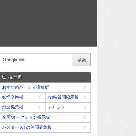
掲示板
おすすめパーティ投稿所
妖怪交換板
攻略/質問掲示板
雑談掲示板
チャット
企画/オークション掲示板
バスターズTの仲間募集板