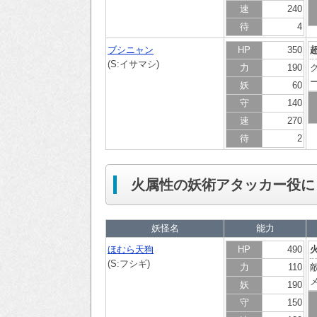
速
240
待
4
ブシニャン
HP
350
(S:イサマシ)
力
190
妖
60
守
140
速
270
待
2
火属性の妖術アタッカー役に
妖怪名
能力
ほむら天狗
HP
490
(S:フシギ)
力
110
妖
190
守
150