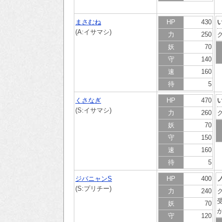
まさむね
HP
430
(A:イサマシ)
力
250
妖
70
守
140
速
160
待
5
くさなぎ
HP
470
(S:イサマシ)
力
260
妖
70
守
150
速
160
待
5
ジバニャンS
HP
400
(S:プリチー)
力
240
妖
70
守
120