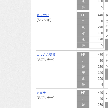
速
130
待
5
キュウビ
HP
440
(S:フシギ)
力
60
妖
270
守
160
速
170
待
5
コマさん孫策
HP
470
(S:プリチー)
力
50
妖
260
守
140
速
200
待
4
カルラ
HP
440
(S:プリチー)
力
40
妖
260