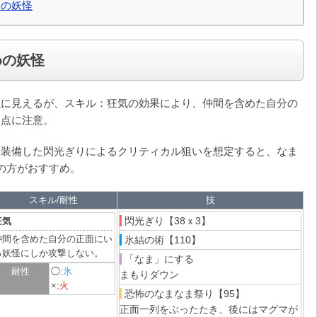
めの妖怪
めの妖怪
強に見えるが、スキル：狂気の効果により、仲間を含めた自分の
る点に注意。
を装備した閃光ぎりによるクリティカル狙いを想定すると、なま
の方がおすすめ。
スキル/耐性
技
閃光ぎり【38ｘ3】
狂気
仲間を含めた自分の正面にい
氷結の術【110】
る妖怪にしか攻撃しない。
「なま」にする
耐性
◯:
氷
まもりダウン
×:
火
恐怖のなまなま祭り【95】
正面一列をぶったたき、後にはマグマが