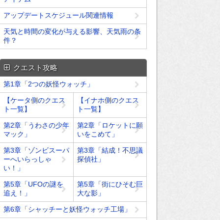
アップデートスケジュール関連情報
天気と時間の変化が与える影響、天気雨の条
件？
クエスト攻略
第1章「2つの妖怪ウォッチ」
【ケータ側のクエス
【イナホ側のクエス
ト一覧】
ト一覧】
第2章「うわさの少年
第2章「ロケットに願
マック」
いをこめて」
第3章「ゾンビスーパ
第3章「結成！不思議
ーへいらっしゃ
探偵社」
い！」
第5章「UFOの謎を
第5章「街にひそむ巨
追え！」
大な影」
第6章「シャッチーと妖怪ウォッチ工場」