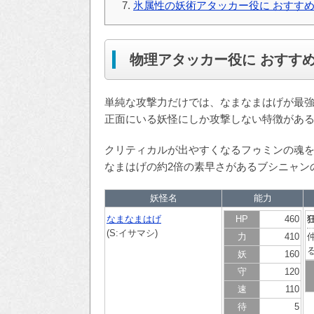
氷属性の妖術アタッカー役に おすす
物理アタッカー役に おすす
単純な攻撃力だけでは、なまなまはげが最
正面にいる妖怪にしか攻撃しない特徴があ
クリティカルが出やすくなるフゥミンの魂
なまはげの約2倍の素早さがあるブシニャン
妖怪名
能力
なまなまはげ
HP
460
(S:イサマシ)
力
410
妖
160
守
120
速
110
待
5