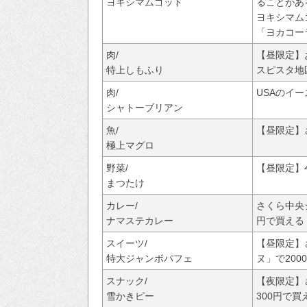
ヨキシマムゴッド
ることがあ
ヨキシマム
「ヨカコー
肉/
【昼限定】
特上しもふり
スピスタ地
肉/
USAのイー
シャトーブリアン
魚/
【昼限定】
極上マグロ
野菜/
【昼限定】
まつたけ
カレー/
さくら中央
ナマステカレー
円で買える
スイーツ/
【昼限定】
特大ジャンボパフェ
ヌ」で200
スナック/
【夜限定】
雪かきピー
300円で買