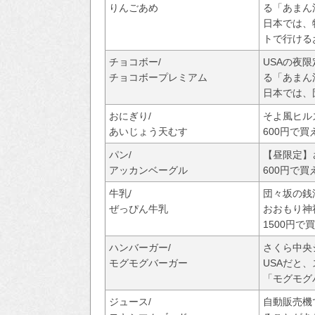
りんごあめ
る「あまん
日本では、
トで行ける
チョコボー/
USAの夜
チョコボープレミアム
る「あまん
日本では、
おにぎり/
そよ風ヒル
あいじょう天むす
600円で買
パン/
【昼限定】
アッカンベーグル
600円で買
牛乳/
団々坂の銭
ぜっぴん牛乳
おおもり神
1500円で
ハンバーガー/
さくら中央
モグモグバーガー
USAだと
「モグモグ
ジュース/
自動販売機