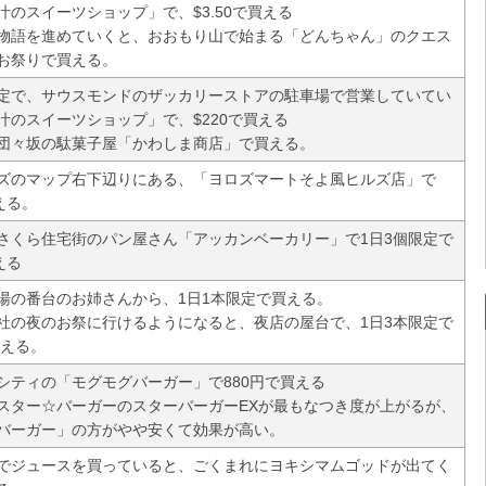
汁のスイーツショップ」で、$3.50で買える
物語を進めていくと、おおもり山で始まる「どんちゃん」のクエス
お祭りで買える。
限定で、サウスモンドのザッカリーストアの駐車場で営業していてい
汁のスイーツショップ」で、$220で買える
団々坂の駄菓子屋「かわしま商店」で買える。
ズのマップ右下辺りにある、「ヨロズマートそよ風ヒルズ店」で
える。
さくら住宅街のパン屋さん「アッカンベーカリー」で1日3個限定で
える
湯の番台のお姉さんから、1日1本限定で買える。
社の夜のお祭に行けるようになると、夜店の屋台で、1日3本限定で
買える。
シティの「モグモグバーガー」で880円で買える
、スター☆バーガーのスターバーガーEXが最もなつき度が上がるが、
バーガー」の方がやや安くて効果が高い。
でジュースを買っていると、ごくまれにヨキシマムゴッドが出てく