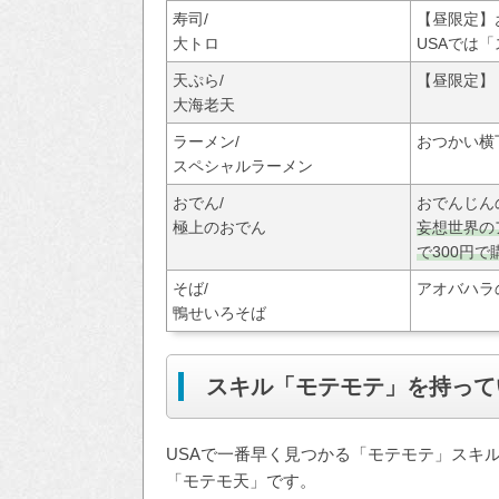
寿司/
【昼限定】
大トロ
USAでは「
天ぷら/
【昼限定】
大海老天
ラーメン/
おつかい横
スペシャルラーメン
おでん/
おでんじん
極上のおでん
妄想世界の
で300円
そば/
アオバハラ
鴨せいろそば
スキル「モテモテ」を持って
USAで一番早く見つかる「モテモテ」スキ
「モテモ天」です。