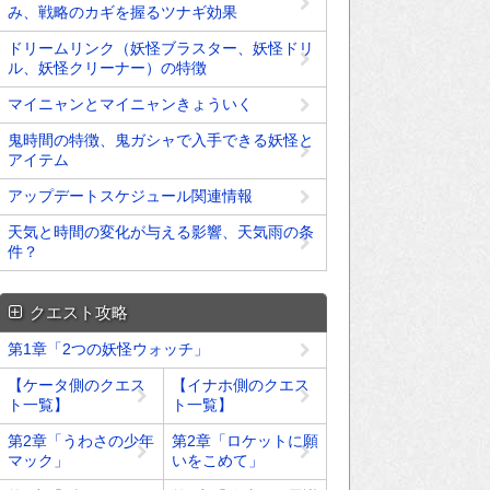
み、戦略のカギを握るツナギ効果
ドリームリンク（妖怪ブラスター、妖怪ドリ
ル、妖怪クリーナー）の特徴
マイニャンとマイニャンきょういく
鬼時間の特徴、鬼ガシャで入手できる妖怪と
アイテム
アップデートスケジュール関連情報
天気と時間の変化が与える影響、天気雨の条
件？
クエスト攻略
第1章「2つの妖怪ウォッチ」
【ケータ側のクエス
【イナホ側のクエス
ト一覧】
ト一覧】
第2章「うわさの少年
第2章「ロケットに願
マック」
いをこめて」