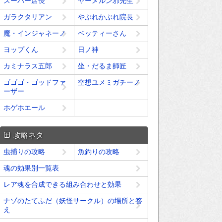
スーパー店長
ヤーメルン邪先生
ガラクタリアン
やぶれかぶれ院長
魔・インジャネーノ
ベッティーさん
ヨップくん
日ノ神
カミナラス五郎
坐・だるま師匠
ゴゴゴ・ゴッドファ
空想ユメミガチーノ
ーザー
ホゲホエール
攻略ネタ
虫捕りの攻略
魚釣りの攻略
魂の効果別一覧表
レア魂を合成できる組み合わせと効果
ナゾのたてふだ（妖怪サークル）の場所と答
え