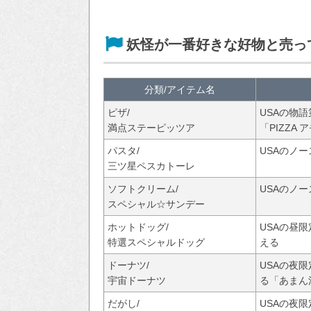
妖怪が一番好きな好物と売っ
分類/アイテム名
ピザ/
USAの物
満点ステーピッツア
「PIZZA
パスタ/
USAのノー
三ツ星ペスカトーレ
ソフトクリーム/
USAのノ
スペシャル☆サンデー
ホットドッグ/
USAの昼
特選スペシャルドッグ
える
ドーナツ/
USAの夜
宇宙ドーナツ
る「あまん
だがし/
USAの夜