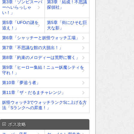
第3章「ゾンビスーパ
第3章「結成！不思議
ーへいらっしゃ
探偵社」
い！」
第5章「UFOの謎を
第5章「街にひそむ巨
追え！」
大な影」
第6章「シャッチーと妖怪ウォッチ工場」
第7章「不思議な館の大脱出！」
第8章「約束のメロディーは荒野に響く」
第9章「ヒーロー集結！ニュー妖魔シティを
守れ！」
第10章「夢追う者」
第11章「ザ・だるまチャレンジ」
妖怪ウォッチ3でウォッチランクSに上げる方
法「Sランクへの昇進！」
ボス攻略