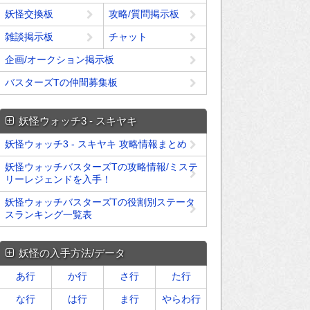
妖怪交換板
攻略/質問掲示板
雑談掲示板
チャット
企画/オークション掲示板
バスターズTの仲間募集板
妖怪ウォッチ3 - スキヤキ
妖怪ウォッチ3 - スキヤキ 攻略情報まとめ
妖怪ウォッチバスターズTの攻略情報/ミステ
リーレジェンドを入手！
妖怪ウォッチバスターズTの役割別ステータ
スランキング一覧表
妖怪の入手方法/データ
あ行
か行
さ行
た行
な行
は行
ま行
やらわ行