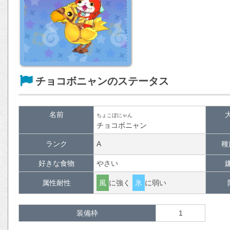
チョコボニャンのステータス
名前
ちょこぼにゃん
チョコボニャン
ランク
A
種
好きな食物
やさい
属性耐性
風
に強く
氷
に弱い
装備枠
1