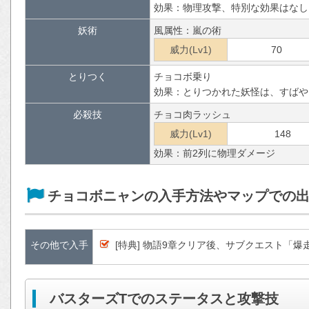
効果：物理攻撃、特別な効果はなし
妖術
風属性：嵐の術
威力(Lv1)
70
とりつく
チョコボ乗り
効果：とりつかれた妖怪は、すばや
必殺技
チョコ肉ラッシュ
威力(Lv1)
148
効果：前2列に物理ダメージ
チョコボニャンの入手方法やマップでの
その他で入手
[特典] 物語9章クリア後、サブクエスト「
バスターズTでのステータスと攻撃技