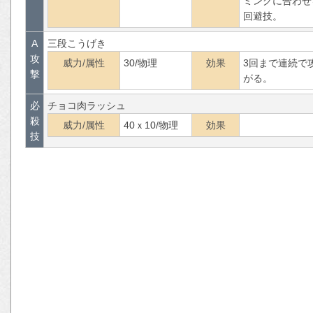
ミングに合わせ
回避技。
A
三段こうげき
攻
威力/属性
30/物理
効果
3回まで連続で
撃
がる。
必
チョコ肉ラッシュ
殺
威力/属性
40ｘ10/物理
効果
技