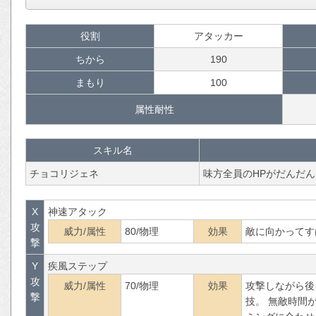
役割
アタッカー
ちから
190
まもり
100
属性耐性
スキル名
チョコリジェネ
味方全員のHPがだんだ
X
神速アタック
攻
威力/属性
80/物理
効果
敵に向かってす
撃
Y
疾風ステップ
攻
威力/属性
70/物理
効果
攻撃しながら後
撃
技。 無敵時間