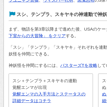
フユニャン曹操
、
ウィスパー孔明
、
黒鬼呂布
の3
スシ、テンプラ、スキヤキの神連動で神
まず、物語を第3章以降まで進めた後、USAのケ
下室からの大冒険」 をクリア
する。
「スシ」「テンプラ」「スキヤキ」それぞれを連
妖怪を仲間にできる。
神妖怪を仲間にするには、
バスターズTを攻略
して
スシ＋テンプラ＋スキヤキの連動
ス
覚醒エンマが出現
ぬ
覚醒エンマの入手方法とステータスの
ぬ
詳細データはコチラ
細