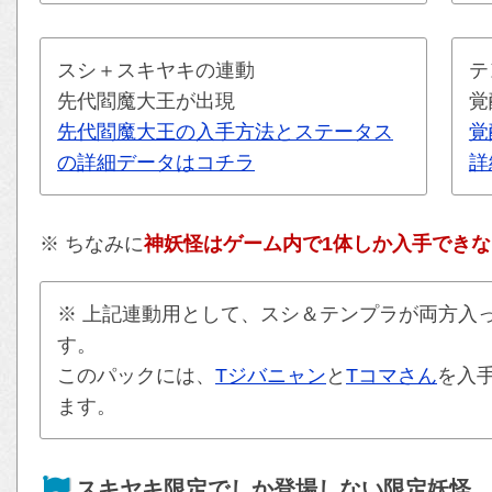
スシ＋スキヤキの連動
テ
先代閻魔大王が出現
覚
先代閻魔大王の入手方法とステータス
覚
の詳細データはコチラ
詳
※ ちなみに
神妖怪はゲーム内で1体しか入手できな
※ 上記連動用として、スシ＆テンプラが両方入
す。
このパックには、
Tジバニャン
と
Tコマさん
を入
ます。
スキヤキ限定でしか登場しない限定妖怪