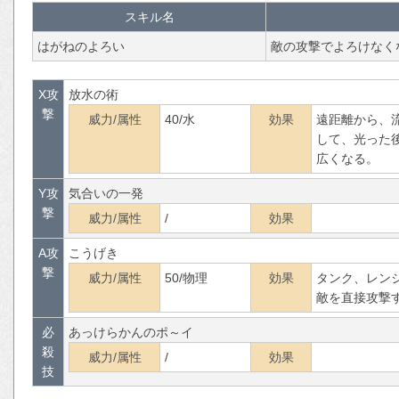
スキル名
はがねのよろい
敵の攻撃でよろけなく
X攻
放水の術
撃
威力/属性
40/水
効果
遠距離から、
して、光った
広くなる。
Y攻
気合いの一発
撃
威力/属性
/
効果
A攻
こうげき
撃
威力/属性
50/物理
効果
タンク、レン
敵を直接攻撃
必
あっけらかんのポ～イ
殺
威力/属性
/
効果
技