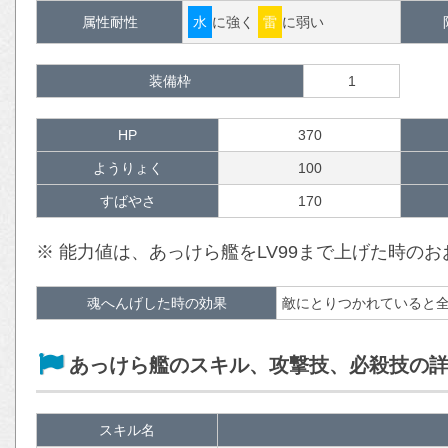
属性耐性
水
に強く
雷
に弱い
装備枠
1
HP
370
ようりょく
100
すばやさ
170
※ 能力値は、あっけら艦をLV99まで上げた時の
魂へんげした時の効果
敵にとりつかれていると
あっけら艦のスキル、攻撃技、必殺技の
スキル名