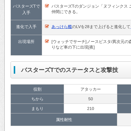
バスターズTで
バスターズTのダンジョン「ヌフィンクス 
仲間にできる。
入手
進化で入手
あっけら艦
のLVを28まで上げると進化して
出現場所
[ウォッチでサーチ]ノースピスタ/異次元
りなど車の下に出現[夜]
バスターズTでのステータスと攻撃技
役割
アタッカー
ちから
50
まもり
210
属性耐性