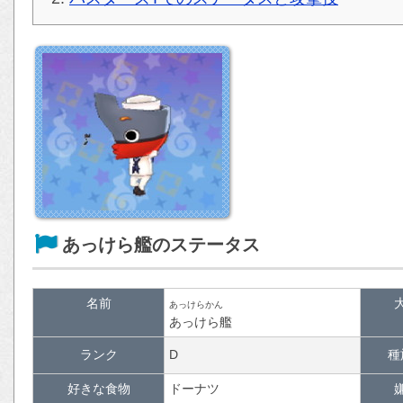
あっけら艦のステータス
名前
あっけらかん
あっけら艦
ランク
D
種
好きな食物
ドーナツ