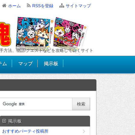
ホーム
RSSを登録
サイトマップ
手方法、物語/クエストなどを攻略していくサイト
テム
マップ
掲示板
掲示板
おすすめパーティ投稿所