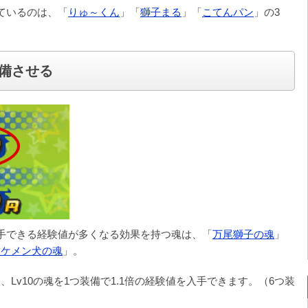
ているのは、「
りゅ～くん
」「
獅子まる
」「
こてんパン
」の3
備させる
手できる経験値が多くなる効果を持つ魂は、「
万尾獅子の魂
」
イケメン犬の魂
」。
Lv10の魂を1つ装備で1.1倍の経験値を入手できます。（6つ装