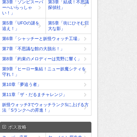
第3章「ゾンビスーパ
第3章「結成！不思議
ーへいらっしゃ
探偵社」
い！」
第5章「UFOの謎を
第5章「街にひそむ巨
追え！」
大な影」
第6章「シャッチーと妖怪ウォッチ工場」
第7章「不思議な館の大脱出！」
第8章「約束のメロディーは荒野に響く」
第9章「ヒーロー集結！ニュー妖魔シティを
守れ！」
第10章「夢追う者」
第11章「ザ・だるまチャレンジ」
妖怪ウォッチ3でウォッチランクSに上げる方
法「Sランクへの昇進！」
ボス攻略