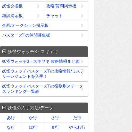
妖怪交換板
攻略/質問掲示板
雑談掲示板
チャット
企画/オークション掲示板
バスターズTの仲間募集板
妖怪ウォッチ3 - スキヤキ
妖怪ウォッチ3 - スキヤキ 攻略情報まとめ
妖怪ウォッチバスターズTの攻略情報/ミステ
リーレジェンドを入手！
妖怪ウォッチバスターズTの役割別ステータ
スランキング一覧表
妖怪の入手方法/データ
あ行
か行
さ行
た行
な行
は行
ま行
やらわ行