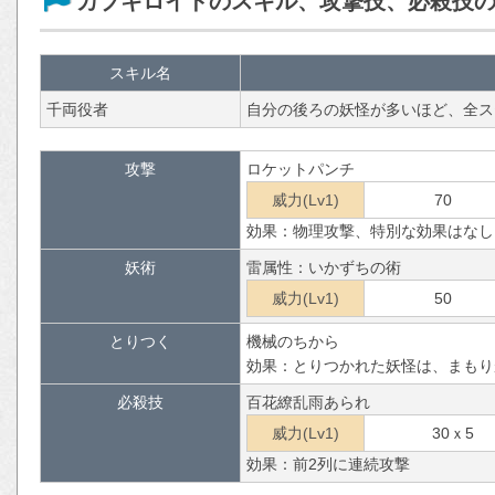
カブキロイドのスキル、攻撃技、必殺技
スキル名
千両役者
自分の後ろの妖怪が多いほど、全ス
攻撃
ロケットパンチ
威力(Lv1)
70
効果：物理攻撃、特別な効果はなし
妖術
雷属性：いかずちの術
威力(Lv1)
50
とりつく
機械のちから
効果：とりつかれた妖怪は、まもり
必殺技
百花繚乱雨あられ
威力(Lv1)
30ｘ5
効果：前2列に連続攻撃