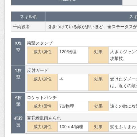
スキル名
ス
千両役者
引きつけている敵が多いほど、全ステータス
X攻
衝撃スタンプ
撃
威力/属性
120/物理
効果
大きくジャン
攻撃技。
Y攻
反射ガード
撃
威力/属性
-/-
効果
受けたダメー
は、近くの敵
A攻
ロケットパンチ
撃
威力/属性
70/物理
効果
遠くの敵に攻
必殺
百花繚乱雨あられ
技
威力/属性
100ｘ4/物理
効果
髪をふりまわ