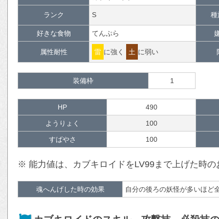
ランク
S
種
好きな食物
てんぷら
属性耐性
雷
に強く
土
に弱い
装備枠
1
HP
490
ようりょく
100
すばやさ
100
※ 能力値は、カブキロイドをLV99まで上げた時
魂へんげした時の効果
自分の後ろの妖怪が多いほど