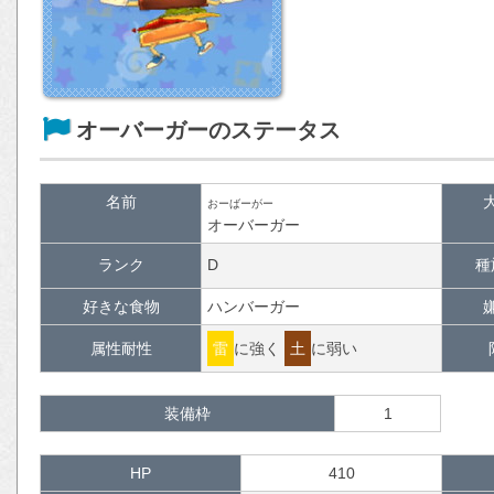
オーバーガーのステータス
名前
おーばーがー
オーバーガー
ランク
D
種
好きな食物
ハンバーガー
属性耐性
雷
に強く
土
に弱い
装備枠
1
HP
410