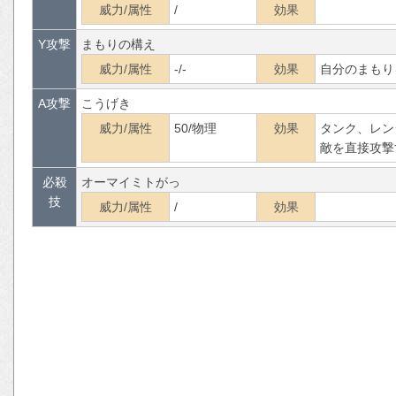
威力/属性
/
効果
Y攻撃
まもりの構え
威力/属性
-/-
効果
自分のまもり
A攻撃
こうげき
威力/属性
50/物理
効果
タンク、レン
敵を直接攻撃
必殺
オーマイミトがっ
技
威力/属性
/
効果