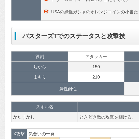
USAの妖怪ガシャのオレンジコインの小当た
バスターズTでのステータスと攻撃技
役割
アタッカー
ちから
150
まもり
210
属性耐性
スキル名
かたすかし
ときどき敵の攻撃を避ける。
X攻撃
気合いの一発