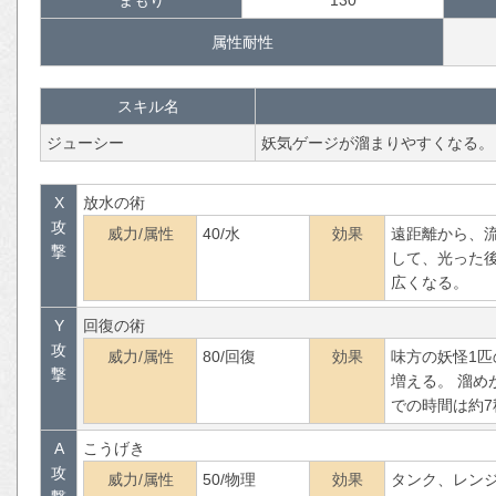
属性耐性
スキル名
ジューシー
妖気ゲージが溜まりやすくなる。
X
放水の術
攻
威力/属性
40/水
効果
遠距離から、
撃
して、光った
広くなる。
Y
回復の術
攻
威力/属性
80/回復
効果
味方の妖怪1匹
撃
増える。 溜め
での時間は約7
A
こうげき
攻
威力/属性
50/物理
効果
タンク、レン