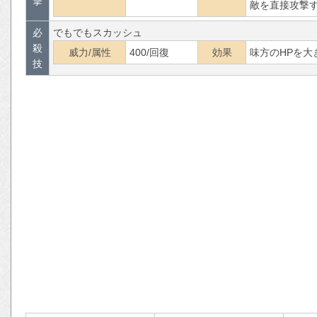
撃
敵を直接攻撃
必
でもでもスカッシュ
殺
威力/属性
400/回復
効果
味方のHPを
技