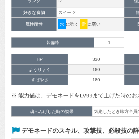
ランク
D
種
好きな食物
スイーツ
属性耐性
水
に強く
雷
に弱い
装備枠
1
HP
330
ようりょく
180
すばやさ
180
※ 能力値は、デモネードをLV99まで上げた時の
魂へんげした時の効果
気絶したとき味方全員
デモネードのスキル、攻撃技、必殺技の