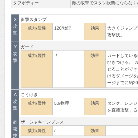
タフボディー
敵の攻撃でスタン状態にならなく
X
衝撃スタンプ
攻
威力/属性
120/物理
効果
大きくジャンプ
撃
攻撃技。
Y
ガード
攻
威力/属性
-/-
効果
ガードしている
撃
ひきつける。 
せることができ
けるダメージを約
ージまでに約2
A
こうげき
攻
威力/属性
50/物理
効果
タンク、レンジ
撃
を直接攻撃する
必
ザ・シャキーンプレス
殺
威力/属性
/
効果
技