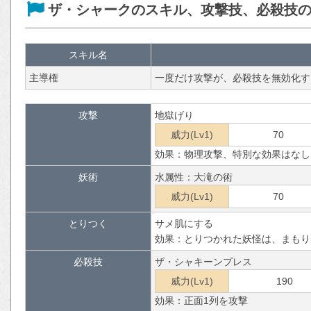
ザ・シャークのスキル、攻撃技、必殺技
スキル名
主導権
一度だけ攻撃が、必殺技を無効化す
攻撃
地獄げり
威力(Lv1)
70
効果：物理攻撃、特別な効果はなし
妖術
水属性：大滝の術
威力(Lv1)
70
とりつく
サメ肌にする
効果：とりつかれた妖怪は、まもり
必殺技
ザ・シャキーンプレス
威力(Lv1)
190
効果：正面1列を攻撃