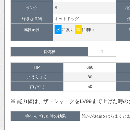
ランク
S
種
好きな食物
ホットドッグ
属性耐性
水
に強く
雷
に弱い
装備枠
1
HP
660
ようりょく
80
すばやさ
50
※ 能力値は、ザ・シャークをLV99まで上げた時
魂へんげした時の効果
誰かがお金をばらまくと