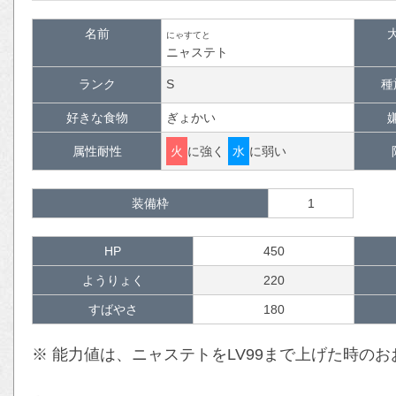
名前
にゃすてと
ニャステト
ランク
S
種
好きな食物
ぎょかい
属性耐性
火
に強く
水
に弱い
装備枠
1
HP
450
ようりょく
220
すばやさ
180
※ 能力値は、ニャステトをLV99まで上げた時の