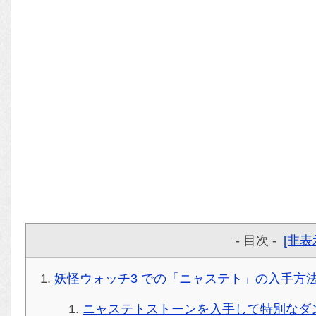
- 目次 -
[非表
妖怪ウォッチ3 での「ニャステト」の入手方
ニャステトストーンを入手して特別なダ