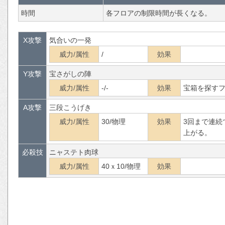
時間
各フロアの制限時間が長くなる。
X攻撃
気合いの一発
威力/属性
/
効果
Y攻撃
宝さがしの陣
威力/属性
-/-
効果
宝箱を探す
A攻撃
三段こうげき
威力/属性
30/物理
効果
3回まで連続
上がる。
必殺技
ニャステト肉球
威力/属性
40ｘ10/物理
効果