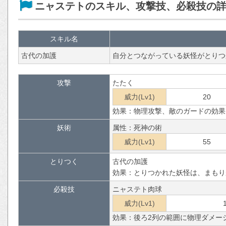
ニャステトのスキル、攻撃技、必殺技の
スキル名
古代の加護
自分とつながっている妖怪がとりつ
攻撃
たたく
威力(Lv1)
20
効果：物理攻撃、敵のガードの効果
妖術
属性：死神の術
威力(Lv1)
55
とりつく
古代の加護
効果：とりつかれた妖怪は、まもり
必殺技
ニャステト肉球
威力(Lv1)
効果：後ろ2列の範囲に物理ダメー