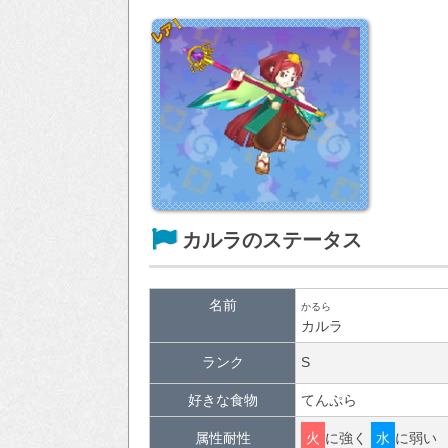
カルラのステータス
名前
かるら
カルラ
ランク
S
好きな食物
てんぷら
属性耐性
火
に強く
水
に弱い