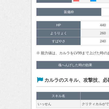
装備枠
HP
440
ようりょく
260
すばやさ
240
※ 能力値は、カルラをLV99まで上げた時
魂へんげした時の効果
カルラのスキル、攻撃技、必
スキル名
いっせん
クリティカルがで