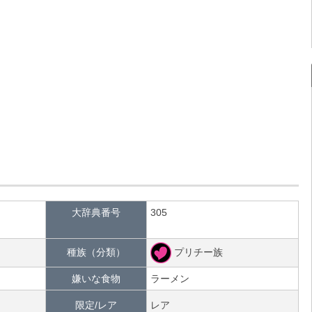
大辞典番号
305
プリチー族
種族（分類）
嫌いな食物
ラーメン
限定/レア
レア