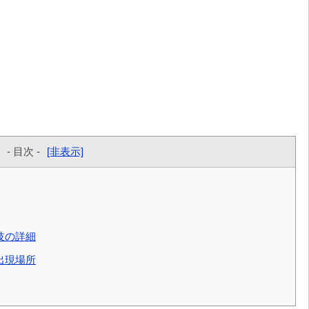
- 目次 -
[非表示]
技の詳細
出現場所