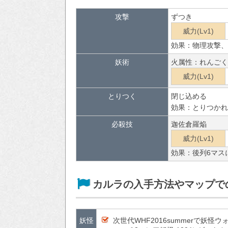
攻撃
ずつき
威力(Lv1)
効果：物理攻撃、
妖術
火属性：れんごく
威力(Lv1)
とりつく
閉じ込める
効果：とりつかれ
必殺技
迦佐倉羅焔
威力(Lv1)
効果：後列6マス
カルラの入手方法やマップで
妖怪
次世代WHF2016summerで妖