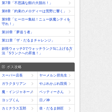
第7章「不思議な館の大脱出！」
第8章「約束のメロディーは荒野に響く」
第9章「ヒーロー集結！ニュー妖魔シティを
守れ！」
第10章「夢追う者」
第11章「ザ・だるまチャレンジ」
妖怪ウォッチ3でウォッチランクSに上げる方
法「Sランクへの昇進！」
ボス攻略
スーパー店長
ヤーメルン邪先生
ガラクタリアン
やぶれかぶれ院長
魔・インジャネーノ
ベッティーさん
ヨップくん
日ノ神
カミナラス五郎
坐・だるま師匠