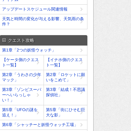
アップデートスケジュール関連情報
天気と時間の変化が与える影響、天気雨の条
件？
クエスト攻略
第1章「2つの妖怪ウォッチ」
【ケータ側のクエス
【イナホ側のクエス
ト一覧】
ト一覧】
第2章「うわさの少年
第2章「ロケットに願
マック」
いをこめて」
第3章「ゾンビスーパ
第3章「結成！不思議
ーへいらっしゃ
探偵社」
い！」
第5章「UFOの謎を
第5章「街にひそむ巨
追え！」
大な影」
第6章「シャッチーと妖怪ウォッチ工場」