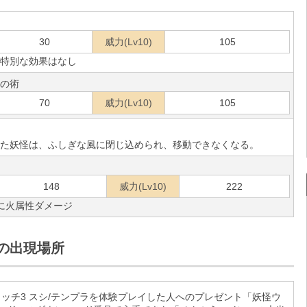
30
威力(Lv10)
105
特別な効果はなし
の術
70
威力(Lv10)
105
た妖怪は、ふしぎな風に閉じ込められ、移動できなくなる。
148
威力(Lv10)
222
に火属性ダメージ
の出現場所
怪ウォッチ3 スシ/テンプラを体験プレイした人へのプレゼント「妖怪ウ