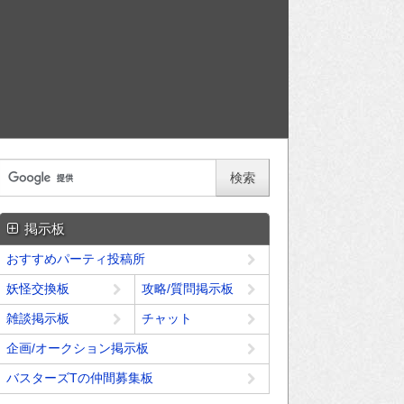
掲示板
おすすめパーティ投稿所
妖怪交換板
攻略/質問掲示板
雑談掲示板
チャット
企画/オークション掲示板
バスターズTの仲間募集板