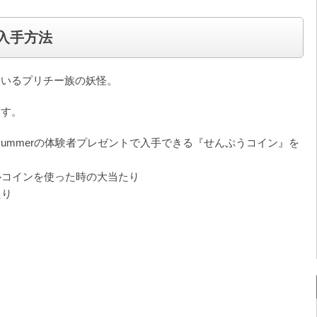
入手方法
ているプリチー族の妖怪。
ます。
6summerの体験者プレゼントで入手できる『せんぷうコイン』を
ルコインを使った時の大当たり
たり