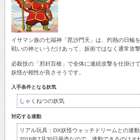
イサマシ族の七福神「毘沙門天」は、灼熱の日輪
戦いの神というだけあって、妖術ではなく通常攻
必殺技の「邪封百槍」で全体に連続攻撃を仕掛け
妖怪が相性が良さそうです。
入手条件となる妖気
しゃくねつの妖気
対応する連動
リアル玩具：DX妖怪ウォッチドリームとの連動
2016年7月30日発売なので、連動できるのは