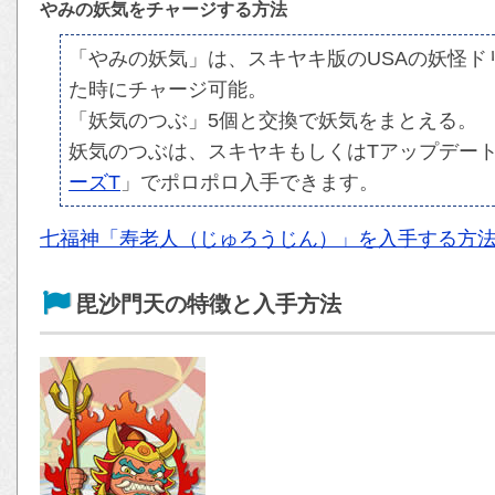
やみの妖気をチャージする方法
「やみの妖気」は、スキヤキ版のUSAの妖怪
た時にチャージ可能。
「妖気のつぶ」5個と交換で妖気をまとえる。
妖気のつぶは、スキヤキもしくはTアップデート
ーズT
」でポロポロ入手できます。
七福神「寿老人（じゅろうじん）」を入手する方
毘沙門天の特徴と入手方法