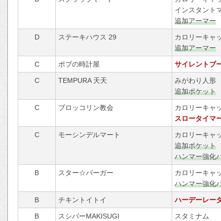
インスタント
追加アーマー
D
ステーキハウス 29
カロリーキャッ
追加アーマー
C
ボブの時計屋
サイレントブ
C
TEMPURA 天天
みがわり人形
追加ポケット
C
ブロッコリン教会
カロリーキャッ
スロータイマ
C
モーシンデルマート
カロリーキャッ
追加ポケット
ハンマー強化
B
スター☆バーガー
カロリーキャッ
ハンマー強化
B
チキントイトイ
ハーデーレー
B
スシバーMAKISUGI
スタミナム