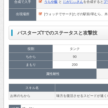
合成で入手
うらや飯
と
じがじぃさん
を合成すると
プ
出現場所
[ウォッチでサーチ]たぞの駅前/草むら、
バスターズTでのステータスと攻撃技
役割
タンク
ちから
90
まもり
200
属性耐性
スキル名
お米のちから
味方を復活させるスピードが速く