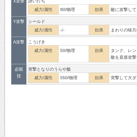
X攻撃
誘い打ち
威力/属性
80/物理
効果
敵に攻撃して
Y攻撃
シールド
威力/属性
-/-
効果
まわりの味方
A攻撃
こうげき
威力/属性
50/物理
効果
タンク、レン
敵を直接攻撃
必殺
突撃となりのうらや飯
技
威力/属性
550/物理
効果
突撃して大ダ