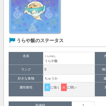
うらや飯のステータス
名前
うらやめし
うらや飯
ランク
E
種
好きな食物
ちゅうか
属性耐性
氷
に強く
火
に弱い
装備枠
1