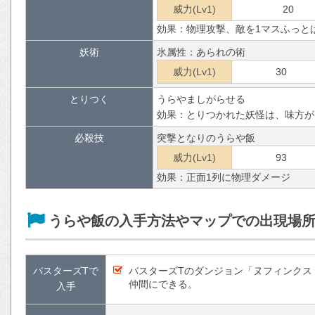
威力(Lv1)
20
効果：物理攻撃、敵を1マスふっと
妖術
氷属性：あられの術
威力(Lv1)
30
とりつく
うらやましがらせる
効果：とりつかれた妖怪は、味方が
必殺技
突撃となりのうらや飯
威力(Lv1)
93
効果：正面1列に物理ダメージ
うらや飯の入手方法やマップでの出現場
バスターズTで
バスターズTのダンジョン「ヌフィンクス
仲間にできる。
入手