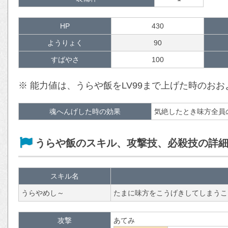
HP
430
ようりょく
90
すばやさ
100
※ 能力値は、うらや飯をLV99まで上げた時のお
魂へんげした時の効果
気絶したとき味方全員
うらや飯のスキル、攻撃技、必殺技の詳
スキル名
うらやめし～
たまに味方をこうげきしてしまうこ
攻撃
あてみ