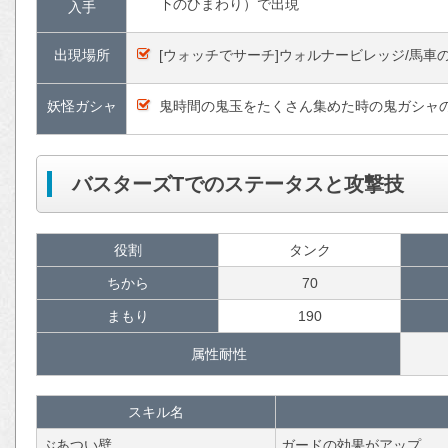
下のひまわり）で出現
入手
出現場所
[ウォッチでサーチ]ウォルナービレッジ/馬車
妖怪ガシャ
鬼時間の鬼玉をたくさん集めた時の鬼ガシャ
バスターズTでのステータスと攻撃技
役割
タンク
ちから
70
まもり
190
属性耐性
スキル名
ぶあつい壁
ガードの効果がアップ。