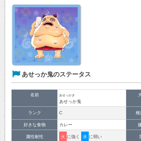
あせっか鬼のステータス
名前
あせっかき
あせっか鬼
ランク
C
種
好きな食物
カレー
属性耐性
火
に強く
水
に弱い