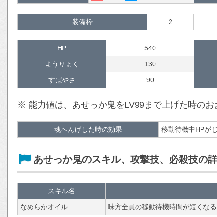
装備枠
2
HP
540
ようりょく
130
すばやさ
90
※ 能力値は、あせっか鬼をLV99まで上げた時の
魂へんげした時の効果
移動待機中HPが
あせっか鬼のスキル、攻撃技、必殺技の
スキル名
なめらかオイル
味方全員の移動待機時間が短くなる