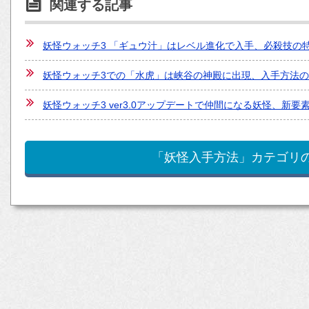
関連する記事
妖怪ウォッチ3 「ギュウ汁」はレベル進化で入手、必殺技の
妖怪ウォッチ3での「水虎」は峡谷の神殿に出現、入手方法
妖怪ウォッチ3 ver3.0アップデートで仲間になる妖怪、新要
「妖怪入手方法」カテゴリ