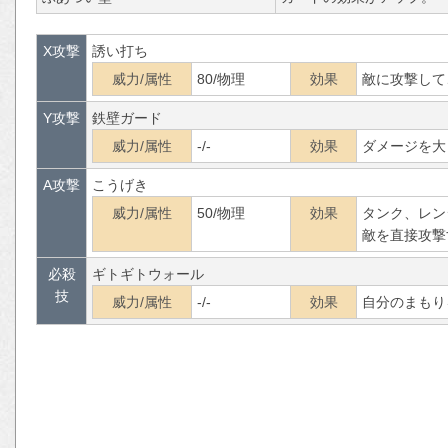
X攻撃
誘い打ち
威力/属性
80/物理
効果
敵に攻撃して
Y攻撃
鉄壁ガード
威力/属性
-/-
効果
ダメージを大
A攻撃
こうげき
威力/属性
50/物理
効果
タンク、レン
敵を直接攻撃
必殺
ギトギトウォール
技
威力/属性
-/-
効果
自分のまもり