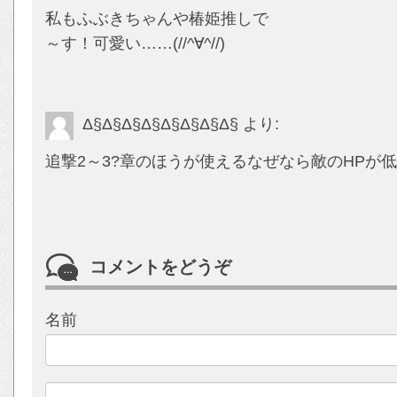
私もふぶきちゃんや椿姫推しで
～す！可愛い……(//^∀^//)
Δ§Δ§Δ§Δ§Δ§Δ§Δ§Δ§
より:
追撃2～3?章のほうが使えるなぜなら敵のHPが
コメントをどうぞ
名前