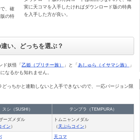
実に天コマを入手したければダウンロード版の特典
ので、確
を入手した方が良い。
ド版の特
の違い、どっちを選ぶ？
ンド妖怪「
乙姫（プリチー族）
」と「
あしゅら（イサマシ族）
」
トになるかも知れません。
プラどっちかと連動しないと入手できないので、一応バージョン限
スシ（SUSHI）
テンプラ（TEMPURA）
ラザーズメダル
トムニャンメダル
コイン
）
（
天ぷらコイン
）
バ
天コマ