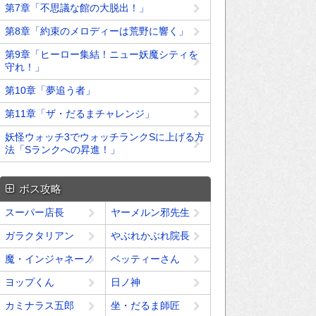
第7章「不思議な館の大脱出！」
第8章「約束のメロディーは荒野に響く」
第9章「ヒーロー集結！ニュー妖魔シティを
守れ！」
第10章「夢追う者」
第11章「ザ・だるまチャレンジ」
妖怪ウォッチ3でウォッチランクSに上げる方
法「Sランクへの昇進！」
ボス攻略
スーパー店長
ヤーメルン邪先生
ガラクタリアン
やぶれかぶれ院長
魔・インジャネーノ
ベッティーさん
ヨップくん
日ノ神
カミナラス五郎
坐・だるま師匠