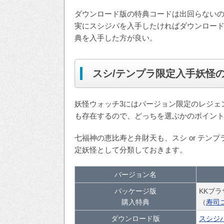
ダウンロード版の特典コードは出回らない
実にスシジバを入手したければダウンロー
典を入手した方が良い。
スシ/テンプラ限定入手妖怪
妖怪ウォッチ3にはバージョン限定のレジェ
も存在するので、どっちを選ぶかのポイン
七福神の恵比寿と弁財天も、スシ or テン
定妖怪として分類しておきます。
バージョン名
パッケージ版
KKブ
購入特典
（
寿司
ダウンロード版
スシジ