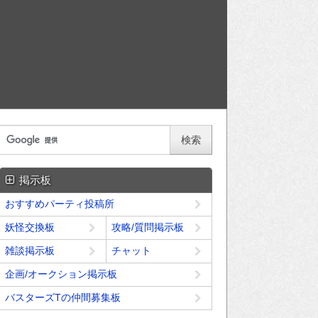
掲示板
おすすめパーティ投稿所
妖怪交換板
攻略/質問掲示板
雑談掲示板
チャット
企画/オークション掲示板
バスターズTの仲間募集板