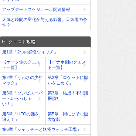
アップデートスケジュール関連情報
天気と時間の変化が与える影響、天気雨の条
件？
クエスト攻略
第1章「2つの妖怪ウォッチ」
【ケータ側のクエス
【イナホ側のクエス
ト一覧】
ト一覧】
第2章「うわさの少年
第2章「ロケットに願
マック」
いをこめて」
第3章「ゾンビスーパ
第3章「結成！不思議
ーへいらっしゃ
探偵社」
い！」
第5章「UFOの謎を
第5章「街にひそむ巨
追え！」
大な影」
第6章「シャッチーと妖怪ウォッチ工場」