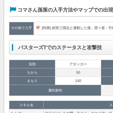
コマさん孫策の入手方法やマップでの出
その他で入手
[特典] 妖怪三国志と連動した後、団々坂：
バスターズTでのステータスと攻撃技
役割
アタッカー
ちから
50
まもり
140
属性耐性
スキル名
ス