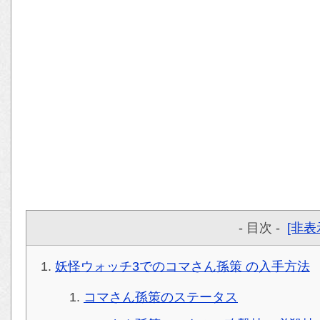
- 目次 -
[非表
妖怪ウォッチ3でのコマさん孫策 の入手方法
コマさん孫策のステータス