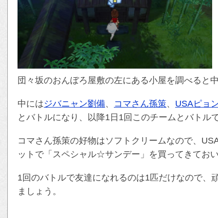
団々坂のおんぼろ屋敷の左にある小屋を調べると
中には
ジバニャン劉備
、
コマさん孫策
、
USAピョ
とバトルになり、以降1日1回このチームとバトル
コマさん孫策の好物はソフトクリームなので、US
ットで「スペシャル☆サンデー」を買ってきてお
1回のバトルで友達になれるのは1匹だけなので、
ましょう。