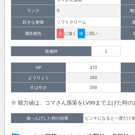
ランク
S
種
好きな食物
ソフトクリーム
属性耐性
火
に強く
水
に弱い
装備枠
1
HP
470
ようりょく
260
すばやさ
200
※ 能力値は、コマさん孫策をLV99まで上げた時
魂へんげした時の効果
ピンチになると一度だけ