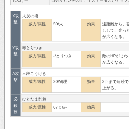
もんげー
自分がピンチの間、全ステータスがアップ
X攻
火炎の術
撃
威力/属性
50/火
効果
遠距離から、
しして、光っ
が広くなる。
Y攻
毒とりつき
撃
威力/属性
-/とりつき
効果
敵のHPがじ
が広くなる。
A攻
三段こうげき
撃
威力/属性
30/物理
効果
3回まで連続
上がる。
必
ひとだま乱舞
殺
威力/属性
67ｘ6/-
効果
技