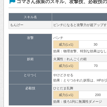
コマさん孫策のスキル、攻撃技、必殺技
スキル名
もんげー
ピンチになると攻撃力が超アップす
攻撃
パンチ
威力(Lv1)
30
効果：物理攻撃、特別な効果はなし
妖術
火属性：れんごくの術
威力(Lv1)
70
とりつく
やけどさせる
効果：とりつかれた妖怪は、HPが
必殺技
ひとだま乱舞
威力(Lv1)
200
効果：後ろ1列に無属性ダメージ