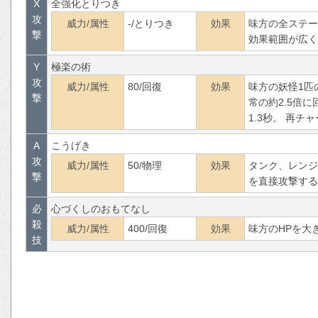
X
全強化とりつき
攻
威力/属性
-/とりつき
効果
味方の全ステー
撃
効果範囲が広く
Y
極楽の術
攻
威力/属性
80/回復
効果
味方の妖怪1匹
撃
常の約2.5倍
1.3秒。 再チ
A
こうげき
攻
威力/属性
50/物理
効果
タンク、レンジ
撃
を直接攻撃する
必
心づくしのおもてなし
殺
威力/属性
400/回復
効果
味方のHPを大
技