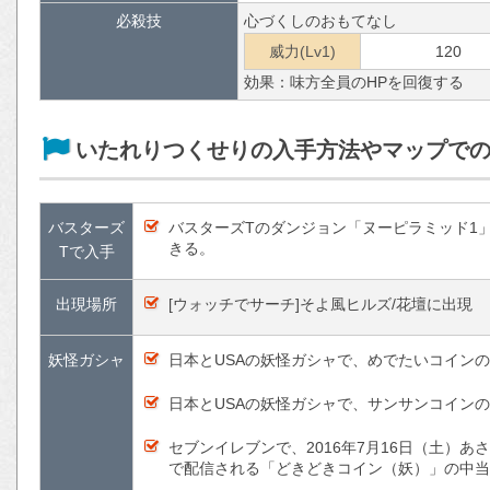
必殺技
心づくしのおもてなし
威力(Lv1)
120
効果：味方全員のHPを回復する
いたれりつくせりの入手方法やマップで
バスターズ
バスターズTのダンジョン「ヌーピラミッド1
きる。
Tで入手
出現場所
[ウォッチでサーチ]そよ風ヒルズ/花壇に出現
妖怪ガシャ
日本とUSAの妖怪ガシャで、めでたいコイン
日本とUSAの妖怪ガシャで、サンサンコイン
セブンイレブンで、2016年7月16日（土）あさ
で配信される「どきどきコイン（妖）」の中当