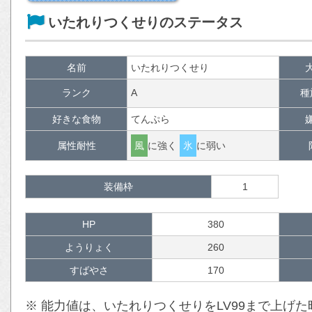
いたれりつくせりのステータス
名前
いたれりつくせり
ランク
A
種
好きな食物
てんぷら
属性耐性
風
に強く
氷
に弱い
装備枠
1
HP
380
ようりょく
260
すばやさ
170
※ 能力値は、いたれりつくせりをLV99まで上げ