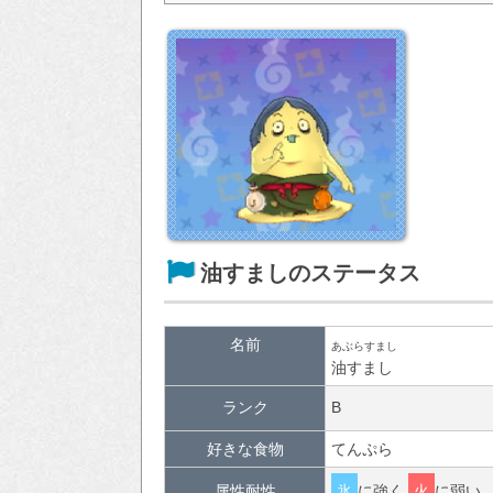
油すましのステータス
名前
あぶらすまし
油すまし
ランク
B
好きな食物
てんぷら
属性耐性
氷
に強く
火
に弱い