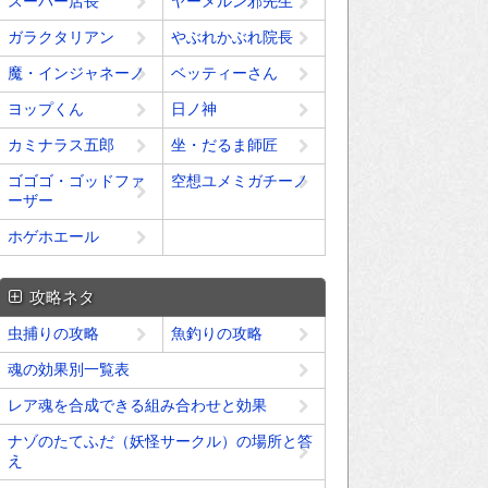
スーパー店長
ヤーメルン邪先生
ガラクタリアン
やぶれかぶれ院長
魔・インジャネーノ
ベッティーさん
ヨップくん
日ノ神
カミナラス五郎
坐・だるま師匠
ゴゴゴ・ゴッドファ
空想ユメミガチーノ
ーザー
ホゲホエール
攻略ネタ
虫捕りの攻略
魚釣りの攻略
魂の効果別一覧表
レア魂を合成できる組み合わせと効果
ナゾのたてふだ（妖怪サークル）の場所と答
え