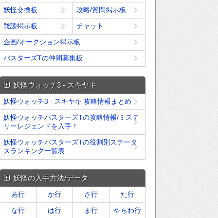
妖怪交換板
攻略/質問掲示板
雑談掲示板
チャット
企画/オークション掲示板
バスターズTの仲間募集板
妖怪ウォッチ3 - スキヤキ
妖怪ウォッチ3 - スキヤキ 攻略情報まとめ
妖怪ウォッチバスターズTの攻略情報/ミステ
リーレジェンドを入手！
妖怪ウォッチバスターズTの役割別ステータ
スランキング一覧表
妖怪の入手方法/データ
あ行
か行
さ行
た行
な行
は行
ま行
やらわ行