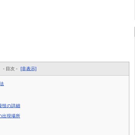
- 目次 -
[非表示]
法
殺技の詳細
の出現場所