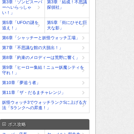
第3章「ゾンビスーパ
第3章「結成！不思議
ーへいらっしゃ
探偵社」
い！」
第5章「UFOの謎を
第5章「街にひそむ巨
追え！」
大な影」
第6章「シャッチーと妖怪ウォッチ工場」
第7章「不思議な館の大脱出！」
第8章「約束のメロディーは荒野に響く」
第9章「ヒーロー集結！ニュー妖魔シティを
守れ！」
第10章「夢追う者」
第11章「ザ・だるまチャレンジ」
妖怪ウォッチ3でウォッチランクSに上げる方
法「Sランクへの昇進！」
ボス攻略