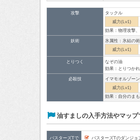
攻撃
タックル
威力(Lv1)
効果：物理攻撃、
妖術
氷属性：氷結の術
威力(Lv1)
とりつく
なぞの油
効果：とりつかれ
必殺技
イマモオルゾーン
威力(Lv1)
効果：自分のまも
油すましの入手方法やマップ
バスターズTで
バスターズTのダンジョ