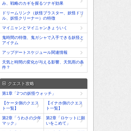
み、戦略のカギを握るツナギ効果
ドリームリンク（妖怪ブラスター、妖怪ドリ
ル、妖怪クリーナー）の特徴
マイニャンとマイニャンきょういく
鬼時間の特徴、鬼ガシャで入手できる妖怪と
アイテム
アップデートスケジュール関連情報
天気と時間の変化が与える影響、天気雨の条
件？
クエスト攻略
第1章「2つの妖怪ウォッチ」
【ケータ側のクエス
【イナホ側のクエス
ト一覧】
ト一覧】
第2章「うわさの少年
第2章「ロケットに願
マック」
いをこめて」