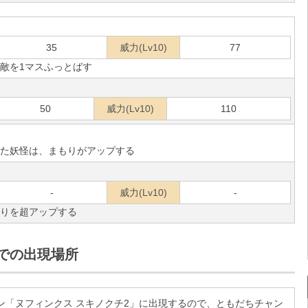
35
威力(Lv10)
77
敵を1マスふっとばす
50
威力(Lv10)
110
た妖怪は、まもりがアップする
-
威力(Lv10)
-
りを超アップする
での出現場所
ン「ヌフィンクス スキノクチ2」に出現するので、ともだちチャン