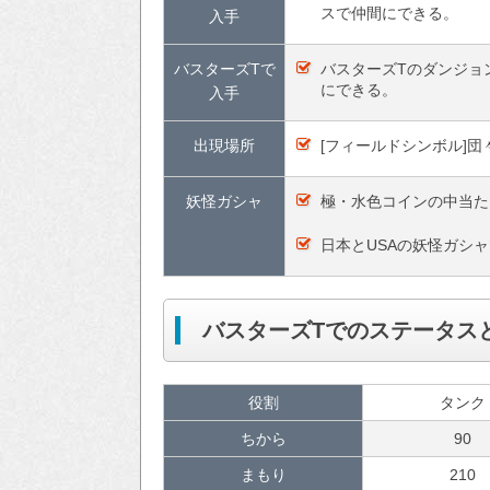
スで仲間にできる。
入手
バスターズTで
バスターズTのダンジョ
にできる。
入手
出現場所
[フィールドシンボル]団
妖怪ガシャ
極・水色コインの中当た
日本とUSAの妖怪ガシ
バスターズTでのステータス
役割
タンク
ちから
90
まもり
210