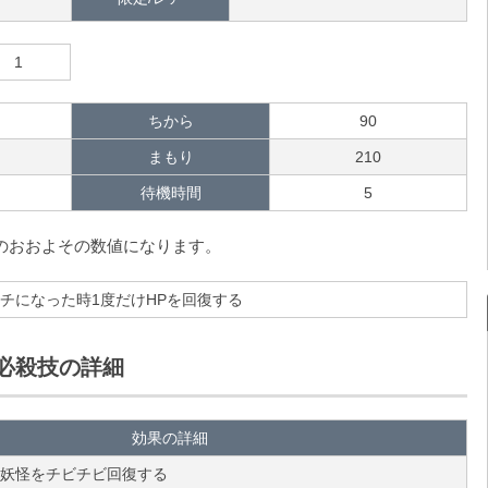
1
ちから
90
まもり
210
待機時間
5
時のおおよその数値になります。
チになった時1度だけHPを回復する
必殺技の詳細
効果の詳細
妖怪をチビチビ回復する