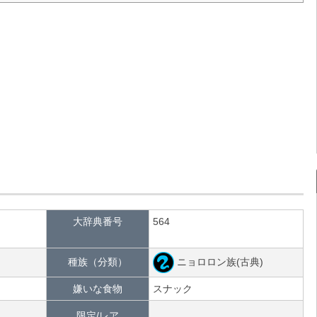
大辞典番号
564
ニョロロン族(古典)
種族（分類）
嫌いな食物
スナック
限定/レア