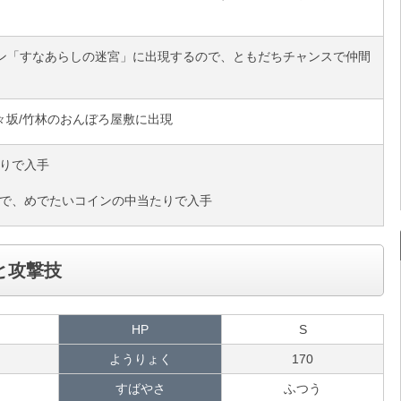
ン「すなあらしの迷宮」に出現するので、ともだちチャンスで仲間
々坂/竹林のおんぼろ屋敷に出現
りで入手
ャで、めでたいコインの中当たりで入手
と攻撃技
HP
S
ようりょく
170
すばやさ
ふつう