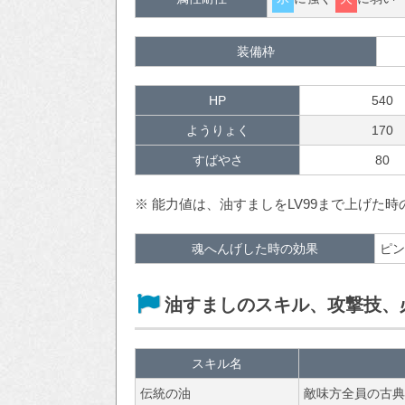
装備枠
HP
540
ようりょく
170
すばやさ
80
※ 能力値は、油すましをLV99まで上げた
魂へんげした時の効果
ピン
油すましのスキル、攻撃技、
スキル名
伝統の油
敵味方全員の古典