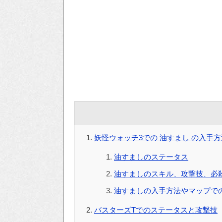
妖怪ウォッチ3での 油すまし の入手方
油すましのステータス
油すましのスキル、攻撃技、必
油すましの入手方法やマップで
バスターズTでのステータスと攻撃技