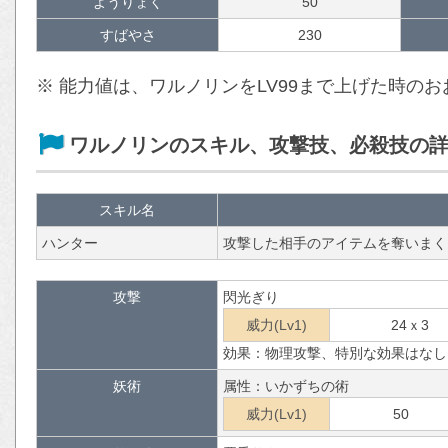
ようりょく
50
すばやさ
230
※ 能力値は、ワルノリンをLV99まで上げた時の
ワルノリンのスキル、攻撃技、必殺技の
スキル名
ハンター
攻撃した相手のアイテムを奪いまく
攻撃
閃光ぎり
威力(Lv1)
24ｘ3
効果：物理攻撃、特別な効果はなし
妖術
属性：いかずちの術
威力(Lv1)
50