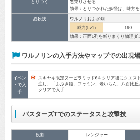
とりつく
悪乗りさせる
効果：とりつかれた妖怪は、味方を
必殺技
ワルノリおふざ剣
威力(Lv1)
190
効果：正面1列を斬りまくり物理ダ
ワルノリンの入手方法やマップでの出現
イベン
スキヤキ限定ヌーピラミッド6をクリア後にクエス
注し、「ふぶき姫、フゥミン、老いらん、八百比丘
トで入
クリアで入手
手
バスターズTでのステータスと攻撃技
役割
レンジャー