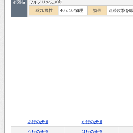
必殺技
ワルノリおふざ剣
威力/属性
40ｘ10/物理
効果
連続攻撃を叩
あ行の妖怪
か行の妖怪
な行の妖怪
は行の妖怪