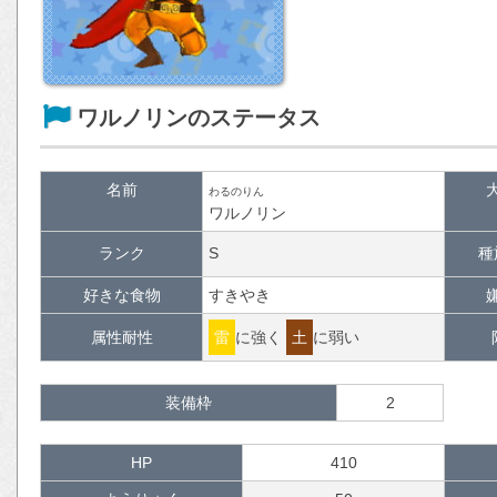
ワルノリンのステータス
名前
わるのりん
ワルノリン
ランク
S
種
好きな食物
すきやき
属性耐性
雷
に強く
土
に弱い
装備枠
2
HP
410