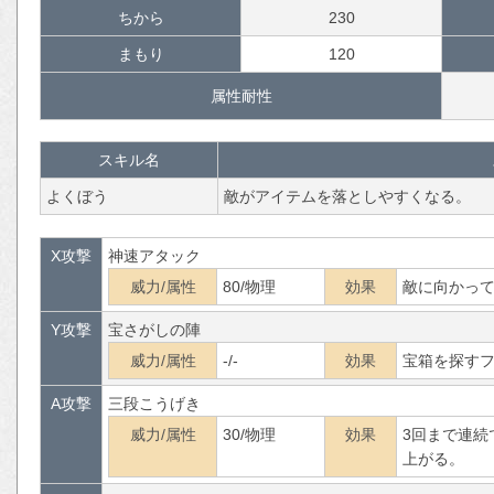
ちから
230
まもり
120
属性耐性
スキル名
よくぼう
敵がアイテムを落としやすくなる。
X攻撃
神速アタック
威力/属性
80/物理
効果
敵に向かっ
Y攻撃
宝さがしの陣
威力/属性
-/-
効果
宝箱を探す
A攻撃
三段こうげき
威力/属性
30/物理
効果
3回まで連続
上がる。