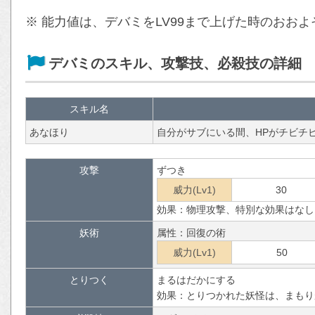
※ 能力値は、デバミをLV99まで上げた時のおお
デバミのスキル、攻撃技、必殺技の詳細
スキル名
あなほり
自分がサブにいる間、HPがチビチ
攻撃
ずつき
威力(Lv1)
30
効果：物理攻撃、特別な効果はなし
妖術
属性：回復の術
威力(Lv1)
50
とりつく
まるはだかにする
効果：とりつかれた妖怪は、まもり