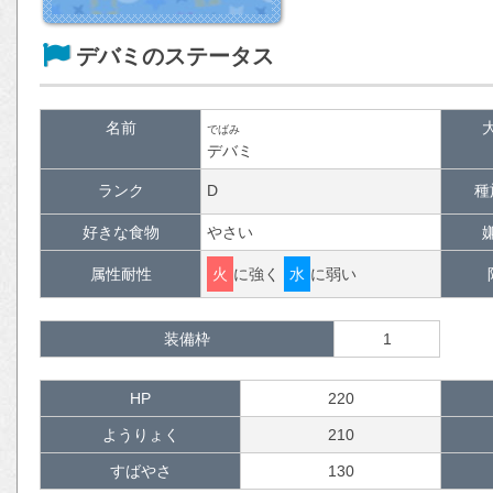
デバミのステータス
名前
でばみ
デバミ
ランク
D
種
好きな食物
やさい
属性耐性
火
に強く
水
に弱い
装備枠
1
HP
220
ようりょく
210
すばやさ
130