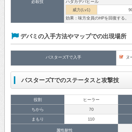
必殺技
ハダカデバヒール
威力(Lv1)
9
効果：味方全員のHPを回復する。
デバミの入手方法やマップでの出現場所
バスターズTで入手
ヌ
バスターズTでのステータスと攻撃技
役割
ヒーラー
ちから
70
まもり
110
属性耐性