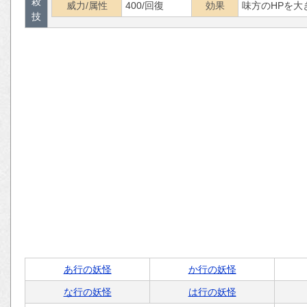
殺
威力/属性
400/回復
効果
味方のHPを大
技
あ行の妖怪
か行の妖怪
な行の妖怪
は行の妖怪