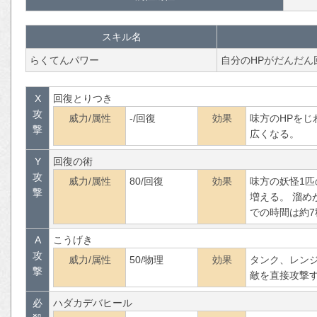
スキル名
らくてんパワー
自分のHPがだんだん
X
回復とりつき
攻
威力/属性
-/回復
効果
味方のHPを
撃
広くなる。
Y
回復の術
攻
威力/属性
80/回復
効果
味方の妖怪1匹
撃
増える。 溜め
での時間は約7
A
こうげき
攻
威力/属性
50/物理
効果
タンク、レン
撃
敵を直接攻撃
必
ハダカデバヒール