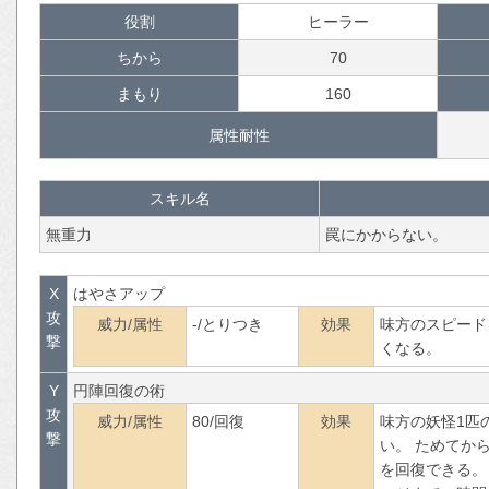
役割
ヒーラー
ちから
70
まもり
160
属性耐性
スキル名
無重力
罠にかからない。
X
はやさアップ
攻
威力/属性
-/とりつき
効果
味方のスピード
撃
くなる。
Y
円陣回復の術
攻
威力/属性
80/回復
効果
味方の妖怪1匹
撃
い。 ためてか
を回復できる。