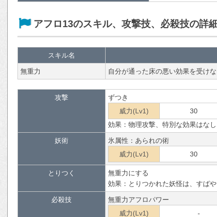
アフロ13のスキル、攻撃技、必殺技の詳
スキル名
無重力
自分が通った床の悪い効果を受けな
攻撃
ずつき
威力(Lv1)
30
効果：物理攻撃、特別な効果はなし
妖術
氷属性：あられの術
威力(Lv1)
30
とりつく
無重力にする
効果：とりつかれた妖怪は、すばや
必殺技
無重力アフロパワー
威力(Lv1)
-