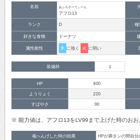
名前
あふろさーてぃーん
アフロ13
ランク
D
種
好きな食物
ドーナツ
属性耐性
氷
に強く
火
に弱い
装備枠
1
HP
400
ようりょく
220
すばやさ
90
※ 能力値は、アフロ13をLV99まで上げた時のお
魂へんげした時の効果
HPが満タンの間自分