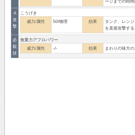
ージまでの時間
A
こうげき
攻
威力/属性
50/物理
効果
タンク、レンジ
撃
を直接攻撃する
必
無重力アフロパワー
殺
威力/属性
-/-
効果
まわりの味方の
技