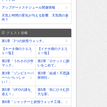
アップデートスケジュール関連情報
天気と時間の変化が与える影響、天気雨の条
件？
クエスト攻略
第1章「2つの妖怪ウォッチ」
【ケータ側のクエス
【イナホ側のクエス
ト一覧】
ト一覧】
第2章「うわさの少年
第2章「ロケットに願
マック」
いをこめて」
第3章「ゾンビスーパ
第3章「結成！不思議
ーへいらっしゃ
探偵社」
い！」
第5章「UFOの謎を
第5章「街にひそむ巨
追え！」
大な影」
第6章「シャッチーと妖怪ウォッチ工場」