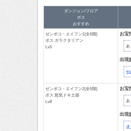
ダンジョン/フロア
ボス
おすすめ
お宝
ゼンポコ・エイフン1[全5階]
ボス:ガラクタリアン
あ
Lv5
出現
や
お宝
ゼンポコ・エイフン2[全5階]
ボス:怒気ドキ土器
あ
Lv8
出現
オ