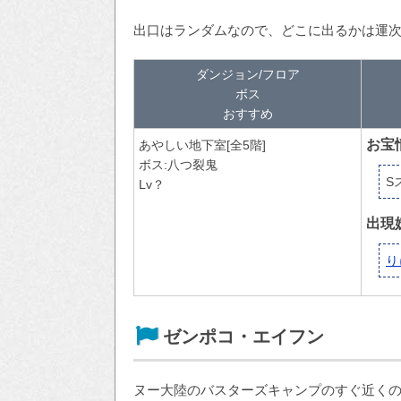
出口はランダムなので、どこに出るかは運
ダンジョン/フロア
ボス
おすすめ
お宝
あやしい地下室[全5階]
ボス:八つ裂鬼
S
Lv？
出現
り
ゼンポコ・エイフン
ヌー大陸のバスターズキャンプのすぐ近く