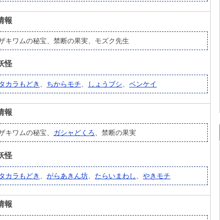
情報
ザキワムの秘宝、禁断の果実、モズク先生
妖怪
タカラもどき
、
ちからモチ
、
しょうブシ
、
ベンケイ
情報
ザキワムの秘宝、
ガシャどくろ
、禁断の果実
妖怪
タカラもどき
、
がらあきん坊
、
たらいまわし
、
やきモチ
情報