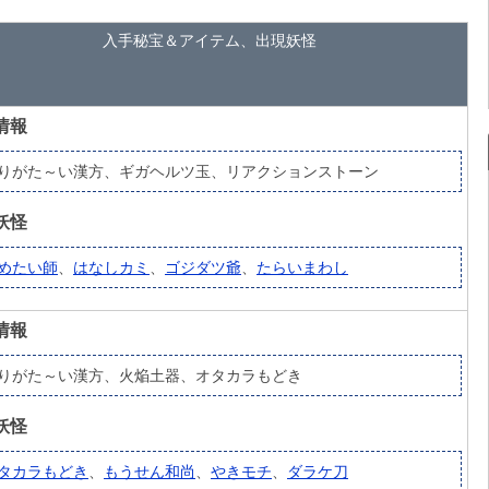
入手秘宝＆アイテム、出現妖怪
情報
りがた～い漢方、ギガヘルツ玉、リアクションストーン
妖怪
めたい師
、
はなしカミ
、
ゴジダツ爺
、
たらいまわし
情報
りがた～い漢方、火焔土器、オタカラもどき
妖怪
タカラもどき
、
もうせん和尚
、
やきモチ
、
ダラケ刀