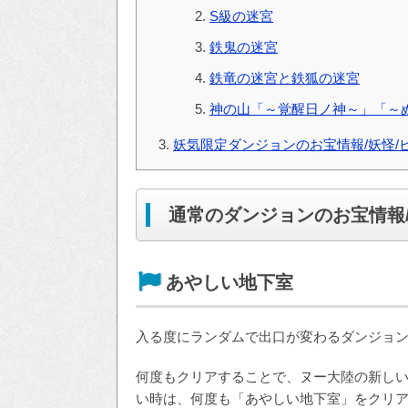
S級の迷宮
鉄鬼の迷宮
鉄竜の迷宮と鉄狐の迷宮
神の山「～覚醒日ノ神～」「～
妖気限定ダンジョンのお宝情報/妖怪/
通常のダンジョンのお宝情報
あやしい地下室
入る度にランダムで出口が変わるダンジョ
何度もクリアすることで、ヌー大陸の新し
い時は、何度も「あやしい地下室」をクリ