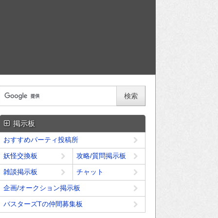
掲示板
おすすめパーティ投稿所
妖怪交換板
攻略/質問掲示板
雑談掲示板
チャット
企画/オークション掲示板
バスターズTの仲間募集板