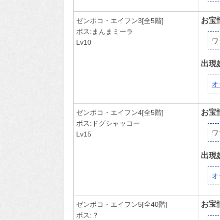
お宝
ゼンポコ・エイフン3[全5階]
ボス:まんまミーラ
ワ
Lv10
出現
オ
お宝
ゼンポコ・エイフン4[全5階]
ボス:ドグシャッコー
ワ
Lv15
出現
オ
お宝
ゼンポコ・エイフン5[全40階]
ボス:？