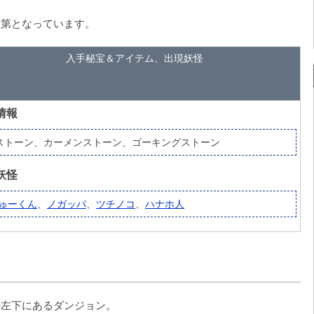
次第となっています。
入手秘宝＆アイテム、出現妖怪
情報
ストーン、カーメンストーン、ゴーキングストーン
妖怪
ゅーくん
、
ノガッパ
、
ツチノコ
、
ハナホ人
の左下にあるダンジョン。