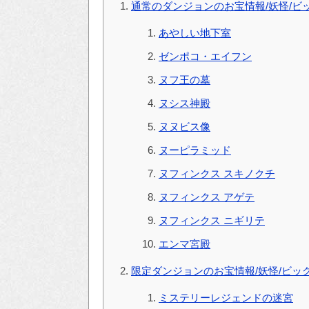
通常のダンジョンのお宝情報/妖怪/ビ
あやしい地下室
ゼンポコ・エイフン
ヌフ王の墓
ヌシス神殿
ヌヌビス像
ヌーピラミッド
ヌフィンクス スキノクチ
ヌフィンクス アゲテ
ヌフィンクス ニギリテ
エンマ宮殿
限定ダンジョンのお宝情報/妖怪/ビッ
ミステリーレジェンドの迷宮