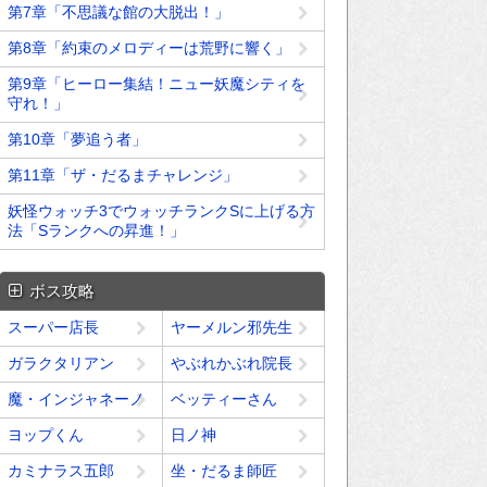
第7章「不思議な館の大脱出！」
第8章「約束のメロディーは荒野に響く」
第9章「ヒーロー集結！ニュー妖魔シティを
守れ！」
第10章「夢追う者」
第11章「ザ・だるまチャレンジ」
妖怪ウォッチ3でウォッチランクSに上げる方
法「Sランクへの昇進！」
ボス攻略
スーパー店長
ヤーメルン邪先生
ガラクタリアン
やぶれかぶれ院長
魔・インジャネーノ
ベッティーさん
ヨップくん
日ノ神
カミナラス五郎
坐・だるま師匠