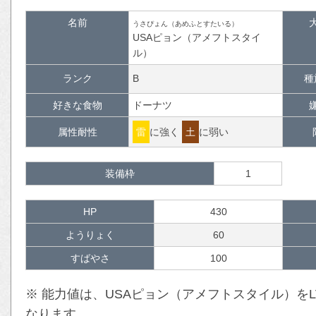
名前
うさぴょん（あめふとすたいる）
USAピョン（アメフトスタイ
ル）
ランク
B
種
好きな食物
ドーナツ
属性耐性
雷
に強く
土
に弱い
装備枠
1
HP
430
ようりょく
60
すばやさ
100
※ 能力値は、USAピョン（アメフトスタイル）を
なります。