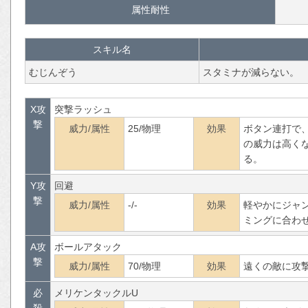
属性耐性
スキル名
むじんぞう
スタミナが減らない。
X攻
突撃ラッシュ
撃
威力/属性
25/物理
効果
ボタン連打で、
の威力は高く
る。
Y攻
回避
撃
威力/属性
-/-
効果
軽やかにジャ
ミングに合わ
A攻
ボールアタック
撃
威力/属性
70/物理
効果
遠くの敵に攻
必
メリケンタックルU
殺