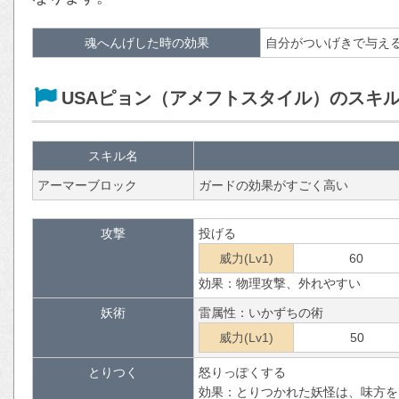
魂へんげした時の効果
自分がついげきで与え
USAピョン（アメフトスタイル）のスキ
スキル名
アーマーブロック
ガードの効果がすごく高い
攻撃
投げる
威力(Lv1)
60
効果：物理攻撃、外れやすい
妖術
雷属性：いかずちの術
威力(Lv1)
50
とりつく
怒りっぽくする
効果：とりつかれた妖怪は、味方を