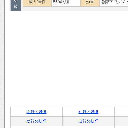
威力/属性
550/物理
効果
急降下で大ダ
技
あ行の妖怪
か行の妖怪
な行の妖怪
は行の妖怪