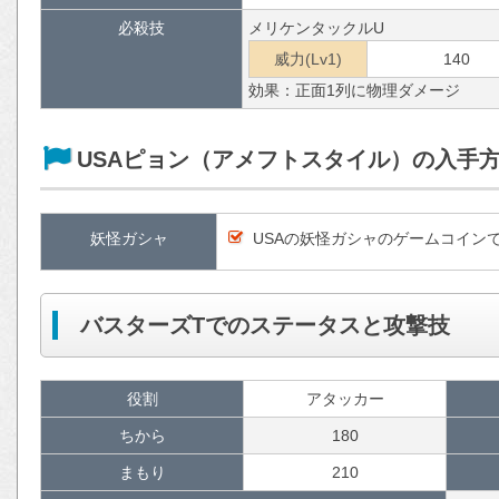
必殺技
メリケンタックルU
威力(Lv1)
140
効果：正面1列に物理ダメージ
USAピョン（アメフトスタイル）の入手
妖怪ガシャ
USAの妖怪ガシャのゲームコイン
バスターズTでのステータスと攻撃技
役割
アタッカー
ちから
180
まもり
210