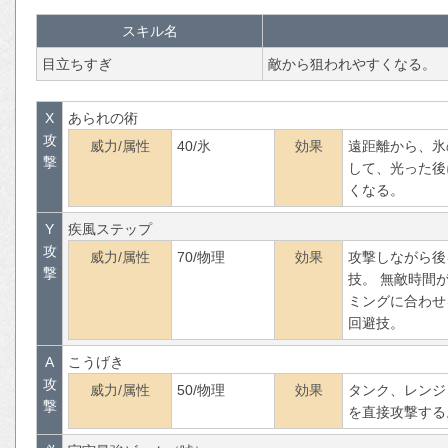
スキル名
目立ちすぎ
敵から狙われやすくなる。
X
あられの術
攻
威力/属性
40/氷
効果
遠距離から、氷
撃
して、光った後
くなる。
Y
疾風ステップ
攻
威力/属性
70/物理
効果
攻撃しながら後
撃
技。 無敵時間
ミングに合わせ
回避技。
A
こうげき
攻
威力/属性
50/物理
効果
タンク、レンジ
撃
を直接攻撃する