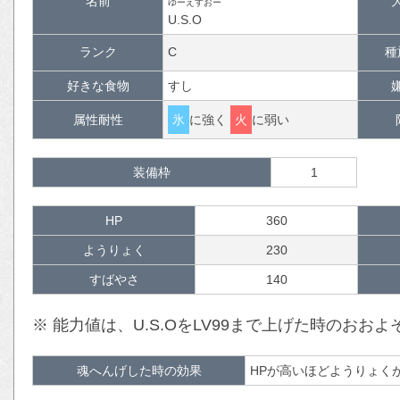
名前
ゆーえすおー
U.S.O
ランク
C
種
好きな食物
すし
属性耐性
氷
に強く
火
に弱い
装備枠
1
HP
360
ようりょく
230
すばやさ
140
※ 能力値は、U.S.OをLV99まで上げた時のおお
魂へんげした時の効果
HPが高いほどようりょく