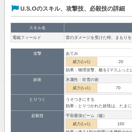
U.S.Oのスキル、攻撃技、必殺技の詳細
スキル名
電磁フィールド
雷のダメージを受けた時、まもりを
攻撃
あてみ
威力(Lv1)
20
効果：物理攻撃、敵を1マスふっと
妖術
氷属性：吹雪の術
威力(Lv1)
70
とりつく
うそつきにする
効果：とりつかれた妖怪は、たまに
必殺技
宇宙最強ビーム（嘘）
威力(Lv1)
150
効果：後ろ1列の範囲に氷属性のだ