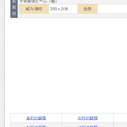
必
宇宙最強ビーム（嘘）
殺
威力/属性
200ｘ2/氷
効果
技
あ行の妖怪
か行の妖怪