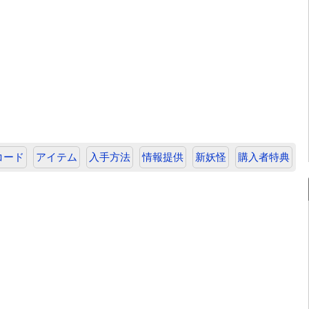
コード
アイテム
入手方法
情報提供
新妖怪
購入者特典