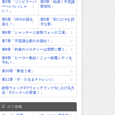
第3章「ゾンビスーパ
第3章「結成！不思議
ーへいらっしゃ
探偵社」
い！」
第5章「UFOの謎を
第5章「街にひそむ巨
追え！」
大な影」
第6章「シャッチーと妖怪ウォッチ工場」
第7章「不思議な館の大脱出！」
第8章「約束のメロディーは荒野に響く」
第9章「ヒーロー集結！ニュー妖魔シティを
守れ！」
第10章「夢追う者」
第11章「ザ・だるまチャレンジ」
妖怪ウォッチ3でウォッチランクSに上げる方
法「Sランクへの昇進！」
ボス攻略