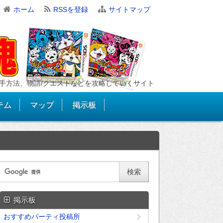
ホーム
RSSを登録
サイトマップ
手方法、物語/クエストなどを攻略していくサイト
テム
マップ
掲示板
掲示板
おすすめパーティ投稿所