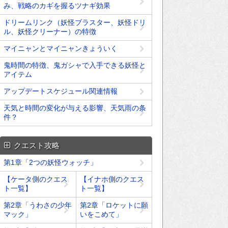
み、戦略のカギを握るツナギ効果
ドリームリンク（妖怪ブラスター、妖怪ドリ
ル、妖怪クリーナー）の特徴
マイニャンとマイニャンきょういく
鬼時間の特徴、鬼ガシャで入手できる妖怪と
アイテム
アップデートスケジュール関連情報
天気と時間の変化が与える影響、天気雨の条
件？
クエスト攻略
第1章「2つの妖怪ウォッチ」
【ケータ側のクエス
【イナホ側のクエス
ト一覧】
ト一覧】
第2章「うわさの少年
第2章「ロケットに願
マック」
いをこめて」