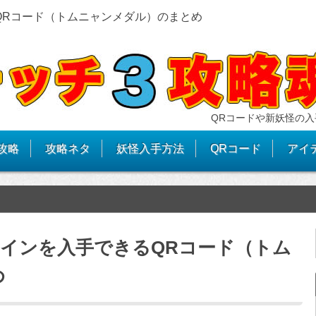
QRコード（トムニャンメダル）のまとめ
QRコードや新妖怪の入
攻略
攻略ネタ
妖怪入手方法
QRコード
アイ
コインを入手できるQRコード（トム
め