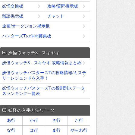
妖怪交換板
攻略/質問掲示板
雑談掲示板
チャット
企画/オークション掲示板
バスターズTの仲間募集板
妖怪ウォッチ3 - スキヤキ
妖怪ウォッチ3 - スキヤキ 攻略情報まとめ
妖怪ウォッチバスターズTの攻略情報/ミステ
リーレジェンドを入手！
妖怪ウォッチバスターズTの役割別ステータ
スランキング一覧表
妖怪の入手方法/データ
あ行
か行
さ行
た行
な行
は行
ま行
やらわ行