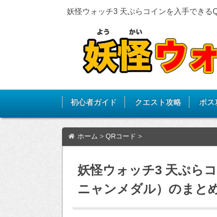
妖怪ウォッチ3 天ぷらコインを入手できる
初心者ガイド
クエスト攻略
ボス
ホーム
>
QRコード
>
妖怪ウォッチ3 天ぷら
ニャンメダル）のまと