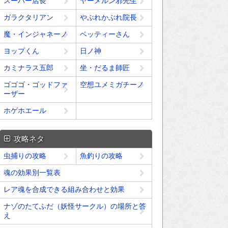
スーパー店長
ヤーメルン邪先生
ガラクタリアン
やぶれかぶれ院長
魔・インジャネーノ
ベッティーさん
ヨップくん
日ノ神
カミナラス五郎
坐・だるま師匠
ゴゴゴ・ゴッドファ
空想ユメミガチーノ
ーザー
ホゲホエール
攻略ネタ
虫捕りの攻略
魚釣りの攻略
魂の効果別一覧表
レア魂を合成できる組み合わせと効果
ナゾのたてふだ（妖怪サークル）の場所と答
え