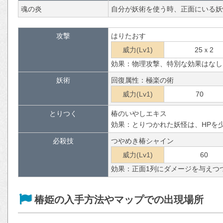
魂の炎
自分が妖術を使う時、正面にいる妖
攻撃
はりたおす
威力(Lv1)
25ｘ2
効果：物理攻撃、特別な効果はなし
妖術
回復属性：極楽の術
威力(Lv1)
70
とりつく
椿のいやしエキス
効果：とりつかれた妖怪は、HPを
必殺技
つやめき椿シャイン
威力(Lv1)
60
効果：正面1列にダメージを与えつ
椿姫の入手方法やマップでの出現場所