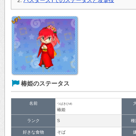
バスターズTでのステータスと攻撃技
椿姫のステータス
名前
つばきひめ
椿姫
ランク
S
種
好きな食物
そば