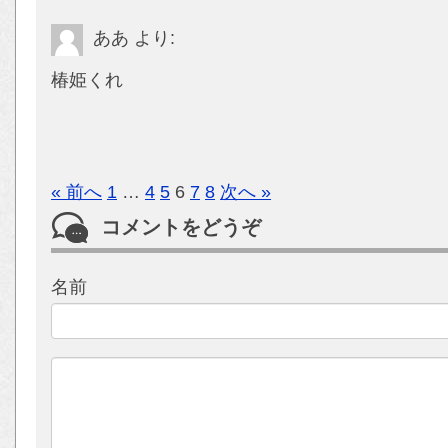
ああ
より:
椿姫くれ
« 前へ
1
…
4
5
6
7
8
次へ »
コメントをどうぞ
名前