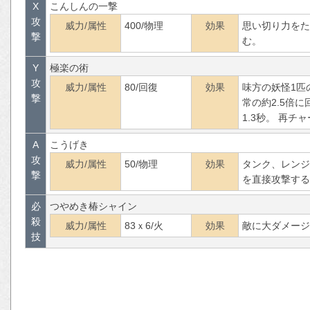
X
こんしんの一撃
攻
威力/属性
400/物理
効果
思い切り力をた
撃
む。
Y
極楽の術
攻
威力/属性
80/回復
効果
味方の妖怪1匹
撃
常の約2.5倍
1.3秒。 再チ
A
こうげき
攻
威力/属性
50/物理
効果
タンク、レンジ
撃
を直接攻撃する
必
つやめき椿シャイン
殺
威力/属性
83ｘ6/火
効果
敵に大ダメージ
技