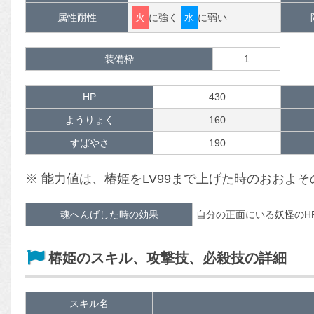
属性耐性
火
に強く
水
に弱い
装備枠
1
HP
430
ようりょく
160
すばやさ
190
※ 能力値は、椿姫をLV99まで上げた時のおおよ
魂へんげした時の効果
自分の正面にいる妖怪のH
椿姫のスキル、攻撃技、必殺技の詳細
スキル名