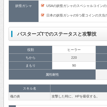
妖怪ガシャ
USAの妖怪ガシャのスペシャルコイン
日本の妖怪ガシャの5つ星コインの大当
バスターズTでのステータスと攻撃技
役割
ヒーラー
ちから
220
まもり
90
属性耐性
スキル名
魂の炎
攻撃した時に、HPを吸収する。