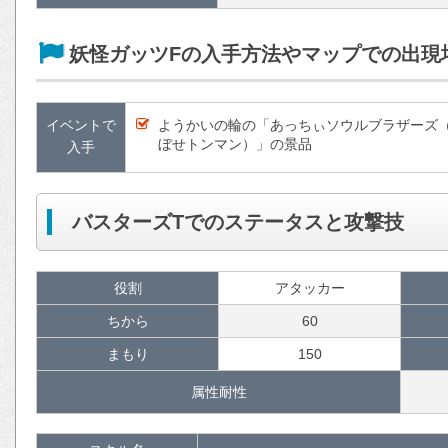
妖怪ガッツFの入手方法やマップでの出現
イベントで
ようかいの輪の「あっちぃソウルブラザーズ
ぼせトンマン）」の景品
入手
バスターズTでのステータスと攻撃技
役割
アタッカー
ちから
60
まもり
150
属性耐性