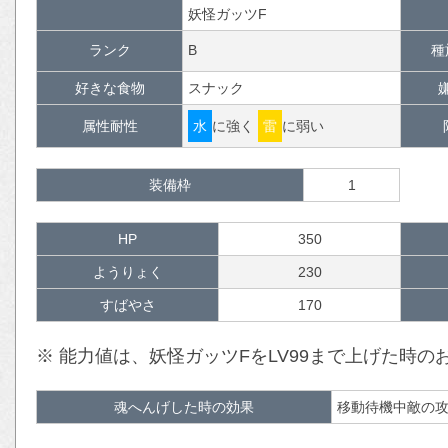
妖怪ガッツF
ランク
B
種
好きな食物
スナック
属性耐性
水
に強く
雷
に弱い
装備枠
1
HP
350
ようりょく
230
すばやさ
170
※ 能力値は、妖怪ガッツFをLV99まで上げた時
魂へんげした時の効果
移動待機中敵の