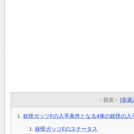
- 目次 -
[非表
妖怪ガッツFの入手条件となる4体の妖怪の入
妖怪ガッツFのステータス