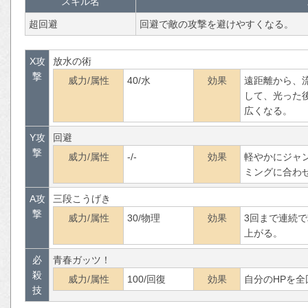
スキル名
超回避
回避で敵の攻撃を避けやすくなる。
X攻
放水の術
撃
威力/属性
40/水
効果
遠距離から、
して、光った
広くなる。
Y攻
回避
撃
威力/属性
-/-
効果
軽やかにジャ
ミングに合わ
A攻
三段こうげき
撃
威力/属性
30/物理
効果
3回まで連続
上がる。
必
青春ガッツ！
殺
威力/属性
100/回復
効果
自分のHPを
技