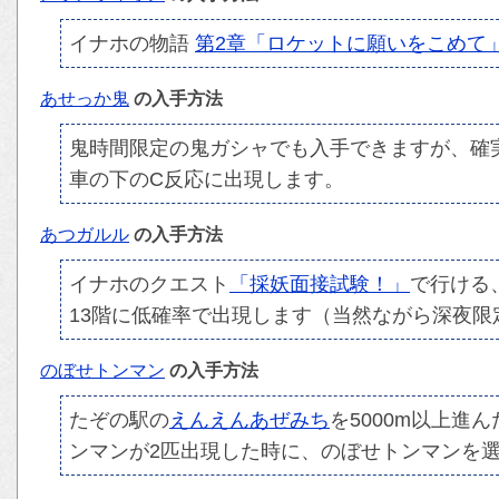
イナホの物語
第2章「ロケットに願いをこめて
あせっか鬼
の入手方法
鬼時間限定の鬼ガシャでも入手できますが、確
車の下のC反応に出現します。
あつガルル
の入手方法
イナホのクエスト
「採妖面接試験！」
で行ける
13階に低確率で出現します（当然ながら深夜限
のぼせトンマン
の入手方法
たぞの駅の
えんえんあぜみち
を5000m以上進
ンマンが2匹出現した時に、のぼせトンマンを