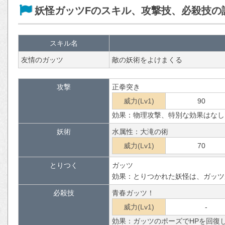
妖怪ガッツFのスキル、攻撃技、必殺技の
スキル名
友情のガッツ
敵の妖術をよけまくる
攻撃
正拳突き
威力(Lv1)
90
効果：物理攻撃、特別な効果はなし
妖術
水属性：大滝の術
威力(Lv1)
70
とりつく
ガッツ
効果：とりつかれた妖怪は、ガッツ
必殺技
青春ガッツ！
威力(Lv1)
-
効果：ガッツのポーズでHPを回復