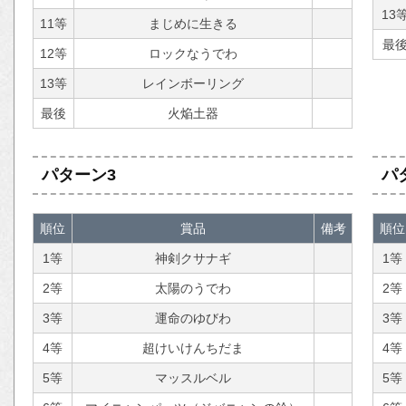
13
11等
まじめに生きる
最
12等
ロックなうでわ
13等
レインボーリング
最後
火焔土器
パターン3
パ
順位
賞品
備考
順位
1等
神剣クサナギ
1等
2等
太陽のうでわ
2等
3等
運命のゆびわ
3等
4等
超けいけんちだま
4等
5等
マッスルベル
5等