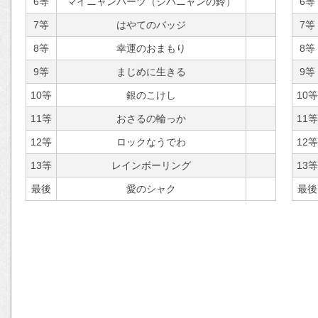
6等
マイニャンパーツ（ジバニャンの鈴）
6等
7等
はやてのバッジ
7等
8等
幸運のおまもり
8等
9等
まじめに生きる
9等
10等
銀のこけし
10等
11等
おさるの輪っか
11等
12等
ロックなうでわ
12等
13等
レインボーリング
13等
最後
愛のシャク
最後