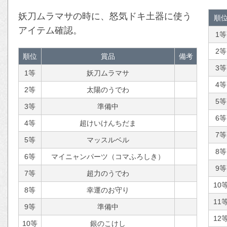
妖刀ムラマサの時に、怒気ドキ土器に使う
順
アイテム確認。
1等
2等
順位
賞品
備考
3等
1等
妖刀ムラマサ
4等
2等
太陽のうでわ
5等
3等
準備中
6等
4等
超けいけんちだま
7等
5等
マッスルベル
8等
6等
マイニャンパーツ（コマふろしき）
9等
7等
超力のうでわ
10
8等
幸運のお守り
11
9等
準備中
12
10等
銀のこけし