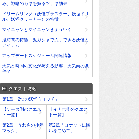
み、戦略のカギを握るツナギ効果
ドリームリンク（妖怪ブラスター、妖怪ドリ
ル、妖怪クリーナー）の特徴
マイニャンとマイニャンきょういく
鬼時間の特徴、鬼ガシャで入手できる妖怪と
アイテム
アップデートスケジュール関連情報
天気と時間の変化が与える影響、天気雨の条
件？
クエスト攻略
第1章「2つの妖怪ウォッチ」
【ケータ側のクエス
【イナホ側のクエス
ト一覧】
ト一覧】
第2章「うわさの少年
第2章「ロケットに願
マック」
いをこめて」