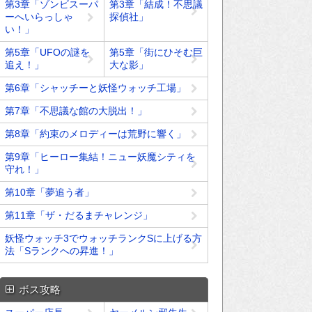
第3章「ゾンビスーパ
第3章「結成！不思議
ーへいらっしゃ
探偵社」
い！」
第5章「UFOの謎を
第5章「街にひそむ巨
追え！」
大な影」
第6章「シャッチーと妖怪ウォッチ工場」
第7章「不思議な館の大脱出！」
第8章「約束のメロディーは荒野に響く」
第9章「ヒーロー集結！ニュー妖魔シティを
守れ！」
第10章「夢追う者」
第11章「ザ・だるまチャレンジ」
妖怪ウォッチ3でウォッチランクSに上げる方
法「Sランクへの昇進！」
ボス攻略