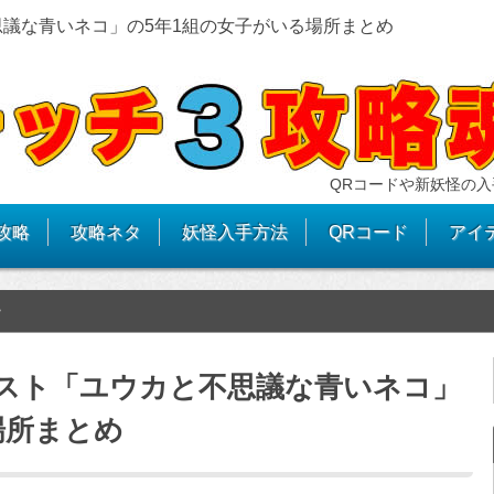
思議な青いネコ」の5年1組の女子がいる場所まとめ
QRコードや新妖怪の入
攻略
攻略ネタ
妖怪入手方法
QRコード
アイ
>
スト「ユウカと不思議な青いネコ」
場所まとめ