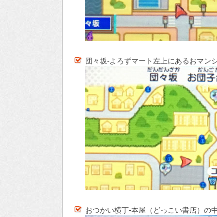
団々坂-よろずマート左上にあるおマン
おつかい横丁-本屋（どっこい書店）の