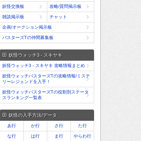
妖怪交換板
攻略/質問掲示板
雑談掲示板
チャット
企画/オークション掲示板
バスターズTの仲間募集板
妖怪ウォッチ3 - スキヤキ
妖怪ウォッチ3 - スキヤキ 攻略情報まとめ
妖怪ウォッチバスターズTの攻略情報/ミステ
リーレジェンドを入手！
妖怪ウォッチバスターズTの役割別ステータ
スランキング一覧表
妖怪の入手方法/データ
あ行
か行
さ行
た行
な行
は行
ま行
やらわ行