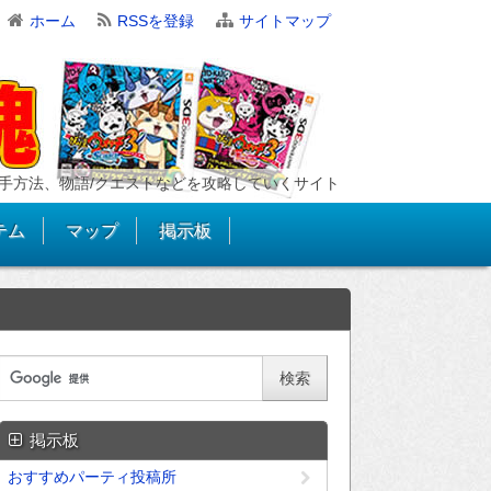
ホーム
RSSを登録
サイトマップ
手方法、物語/クエストなどを攻略していくサイト
テム
マップ
掲示板
掲示板
おすすめパーティ投稿所