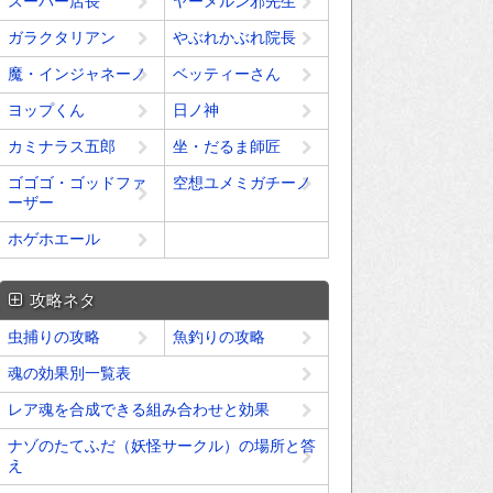
スーパー店長
ヤーメルン邪先生
ガラクタリアン
やぶれかぶれ院長
魔・インジャネーノ
ベッティーさん
ヨップくん
日ノ神
カミナラス五郎
坐・だるま師匠
ゴゴゴ・ゴッドファ
空想ユメミガチーノ
ーザー
ホゲホエール
攻略ネタ
虫捕りの攻略
魚釣りの攻略
魂の効果別一覧表
レア魂を合成できる組み合わせと効果
ナゾのたてふだ（妖怪サークル）の場所と答
え