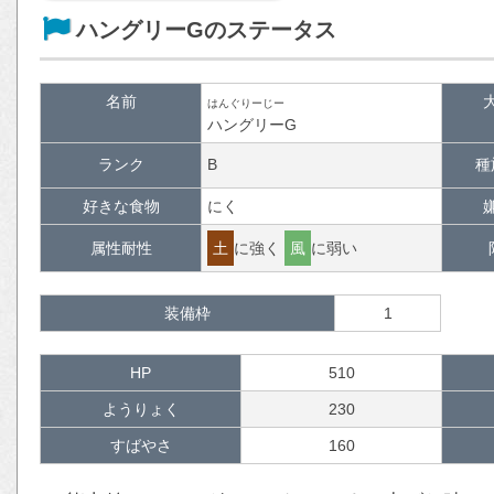
ハングリーGのステータス
名前
はんぐりーじー
ハングリーG
ランク
B
種
好きな食物
にく
属性耐性
土
に強く
風
に弱い
装備枠
1
HP
510
ようりょく
230
すばやさ
160