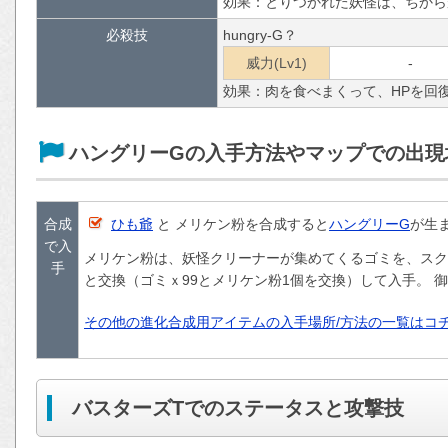
効果：とりつかれた妖怪は、ちから
必殺技
hungry-G？
威力(Lv1)
-
効果：肉を食べまくって、HPを回
ハングリーGの入手方法やマップでの出現
合成
ひも爺
と メリケン粉を合成すると
ハングリーG
が生
で入
メリケン粉は、妖怪クリーナーが集めてくるゴミを、スク
手
と交換（ゴミｘ99とメリケン粉1個を交換）して入手。 御
その他の進化合成用アイテムの入手場所/方法の一覧はコ
バスターズTでのステータスと攻撃技