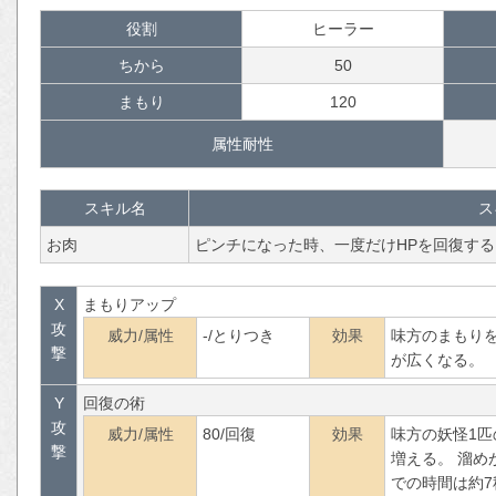
役割
ヒーラー
ちから
50
まもり
120
属性耐性
スキル名
ス
お肉
ピンチになった時、一度だけHPを回復する
X
まもりアップ
攻
威力/属性
-/とりつき
効果
味方のまもり
撃
が広くなる。
Y
回復の術
攻
威力/属性
80/回復
効果
味方の妖怪1匹
撃
増える。 溜め
での時間は約7