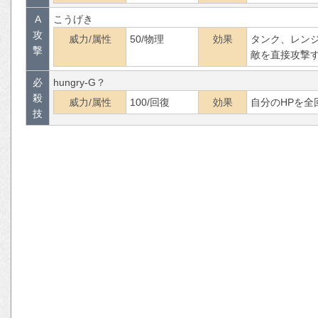
A
こうげき
攻
威力/属性
50/物理
効果
タンク、レン
撃
敵を直接攻撃
必
hungry-G？
殺
威力/属性
100/回復
効果
自分のHPを
技