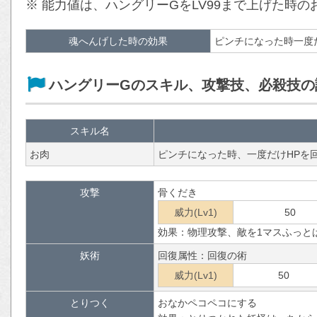
※ 能力値は、ハングリーGをLV99まで上げた時
魂へんげした時の効果
ピンチになった時一度
ハングリーGのスキル、攻撃技、必殺技の
スキル名
お肉
ピンチになった時、一度だけHPを
攻撃
骨くだき
威力(Lv1)
50
効果：物理攻撃、敵を1マスふっと
妖術
回復属性：回復の術
威力(Lv1)
50
とりつく
おなかペコペコにする