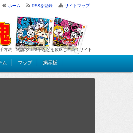
ホーム
RSSを登録
サイトマップ
手方法、物語/クエストなどを攻略していくサイト
テム
マップ
掲示板