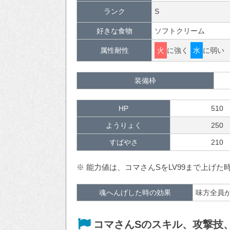
ランク
S
好きな食物
ソフトクリーム
属性耐性
火
に強く
水
に弱い
装備枠
HP
510
ようりょく
250
すばやさ
210
※ 能力値は、コマさんSをLV99まで上げ
魂へんげした時の効果
味方全員
コマさんSのスキル、攻撃技