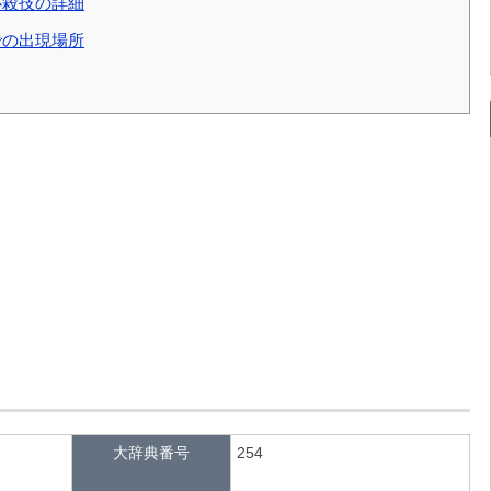
必殺技の詳細
での出現場所
大辞典番号
254