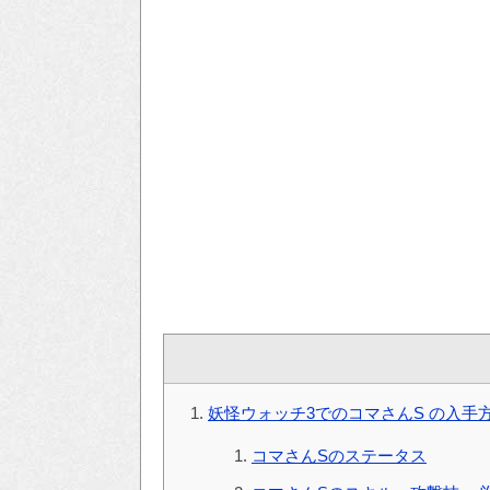
妖怪ウォッチ3でのコマさんS の入手
コマさんSのステータス