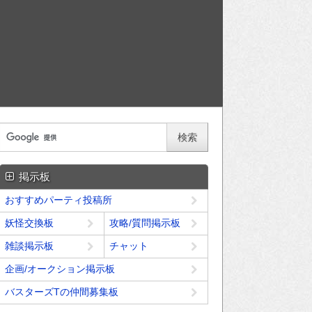
掲示板
おすすめパーティ投稿所
妖怪交換板
攻略/質問掲示板
雑談掲示板
チャット
企画/オークション掲示板
バスターズTの仲間募集板