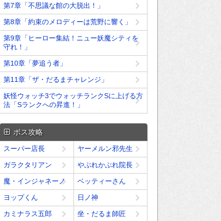
第7章「不思議な館の大脱出！」
第8章「約束のメロディーは荒野に響く」
第9章「ヒーロー集結！ニュー妖魔シティを
守れ！」
第10章「夢追う者」
第11章「ザ・だるまチャレンジ」
妖怪ウォッチ3でウォッチランクSに上げる方
法「Sランクへの昇進！」
ボス攻略
スーパー店長
ヤーメルン邪先生
ガラクタリアン
やぶれかぶれ院長
魔・インジャネーノ
ベッティーさん
ヨップくん
日ノ神
カミナラス五郎
坐・だるま師匠