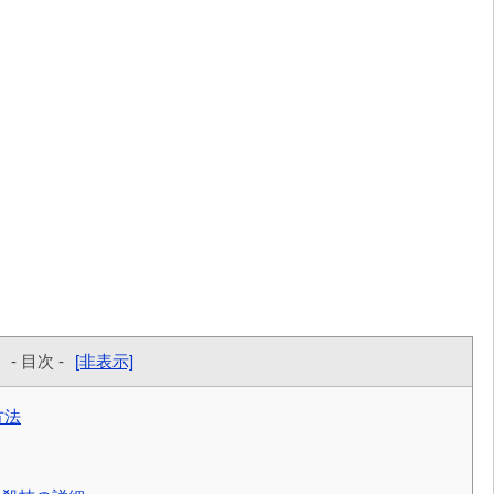
- 目次 -
[非表示]
方法