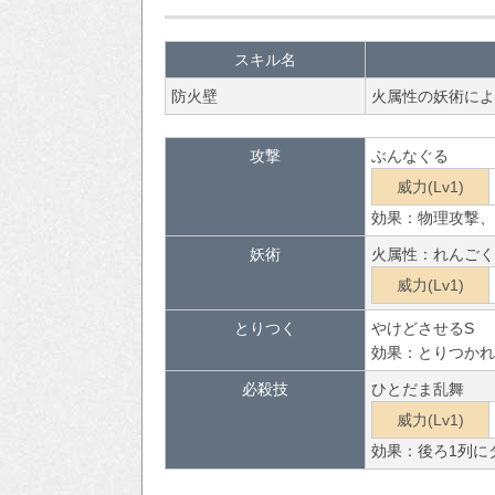
スキル名
防火壁
火属性の妖術によ
攻撃
ぶんなぐる
威力(Lv1)
効果：物理攻撃、
妖術
火属性：れんごく
威力(Lv1)
とりつく
やけどさせるS
効果：とりつかれ
必殺技
ひとだま乱舞
威力(Lv1)
効果：後ろ1列に