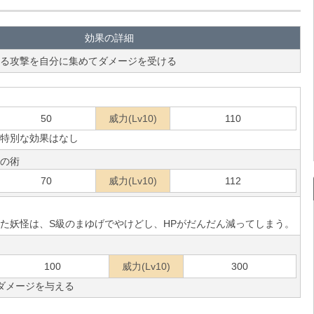
効果の詳細
る攻撃を自分に集めてダメージを受ける
50
威力(Lv10)
110
特別な効果はなし
の術
70
威力(Lv10)
112
た妖怪は、S級のまゆげでやけどし、HPがだんだん減ってしまう。
100
威力(Lv10)
300
ダメージを与える