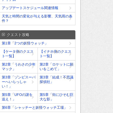
アップデートスケジュール関連情報
天気と時間の変化が与える影響、天気雨の条
件？
クエスト攻略
第1章「2つの妖怪ウォッチ」
【ケータ側のクエス
【イナホ側のクエス
ト一覧】
ト一覧】
第2章「うわさの少年
第2章「ロケットに願
マック」
いをこめて」
第3章「ゾンビスーパ
第3章「結成！不思議
ーへいらっしゃ
探偵社」
い！」
第5章「UFOの謎を
第5章「街にひそむ巨
追え！」
大な影」
第6章「シャッチーと妖怪ウォッチ工場」