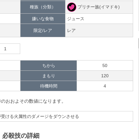
プリチー族(イマドキ)
種族（分類）
嫌いな食物
ジュース
限定/レア
レア
1
ちから
50
まもり
120
待機時間
4
た時のおおよその数値になります。
が受ける火属性のダメージをダウンさせる
、必殺技の詳細