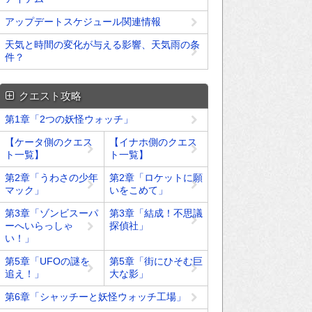
アップデートスケジュール関連情報
天気と時間の変化が与える影響、天気雨の条
件？
クエスト攻略
第1章「2つの妖怪ウォッチ」
【ケータ側のクエス
【イナホ側のクエス
ト一覧】
ト一覧】
第2章「うわさの少年
第2章「ロケットに願
マック」
いをこめて」
第3章「ゾンビスーパ
第3章「結成！不思議
ーへいらっしゃ
探偵社」
い！」
第5章「UFOの謎を
第5章「街にひそむ巨
追え！」
大な影」
第6章「シャッチーと妖怪ウォッチ工場」