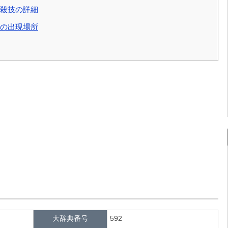
必殺技の詳細
での出現場所
大辞典番号
592