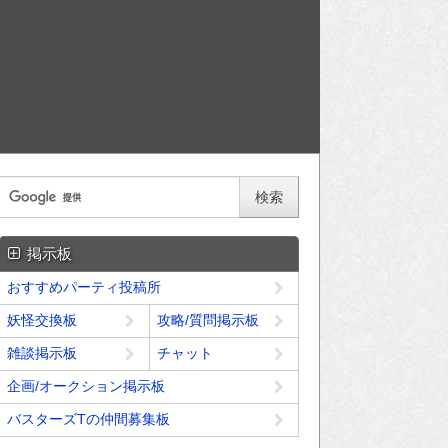
掲示板
おすすめパーティ投稿所
妖怪交換板
攻略/質問掲示板
雑談掲示板
チャット
企画/オークション掲示板
バスターズTの仲間募集板