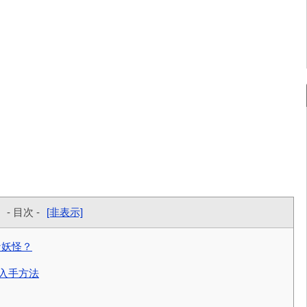
- 目次 -
[非表示]
な妖怪？
の入手方法