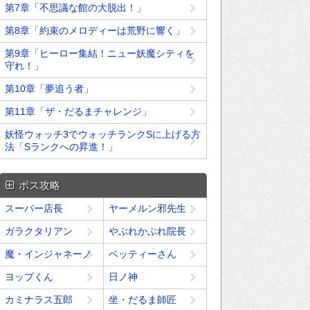
第7章「不思議な館の大脱出！」
第8章「約束のメロディーは荒野に響く」
第9章「ヒーロー集結！ニュー妖魔シティを
守れ！」
第10章「夢追う者」
第11章「ザ・だるまチャレンジ」
妖怪ウォッチ3でウォッチランクSに上げる方
法「Sランクへの昇進！」
ボス攻略
スーパー店長
ヤーメルン邪先生
ガラクタリアン
やぶれかぶれ院長
魔・インジャネーノ
ベッティーさん
ヨップくん
日ノ神
カミナラス五郎
坐・だるま師匠